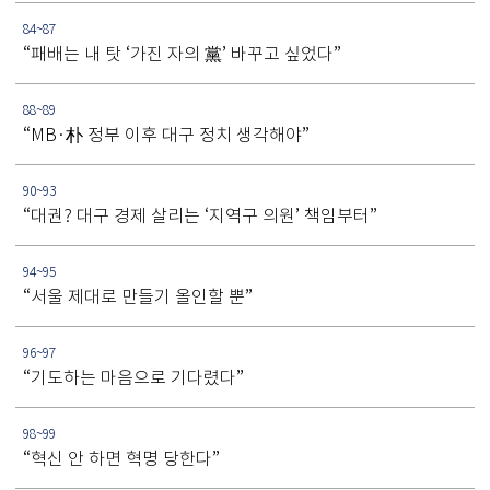
84~87
“패배는 내 탓 ‘가진 자의 黨’ 바꾸고 싶었다”
88~89
“MB·朴 정부 이후 대구 정치 생각해야”
90~93
“대권? 대구 경제 살리는 ‘지역구 의원’ 책임부터”
94~95
“서울 제대로 만들기 올인할 뿐”
96~97
“기도하는 마음으로 기다렸다”
98~99
“혁신 안 하면 혁명 당한다”