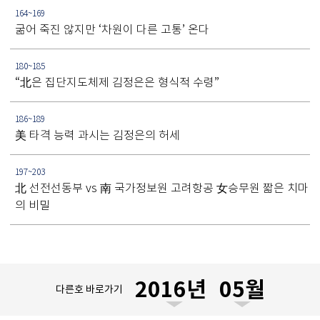
164~169
굶어 죽진 않지만 ‘차원이 다른 고통’ 온다
180~185
“北은 집단지도체제 김정은은 형식적 수령”
186~189
美 타격 능력 과시는 김정은의 허세
197~203
北 선전선동부 vs 南 국가정보원 고려항공 女승무원 짧은 치마
의 비밀
다른호 바로가기