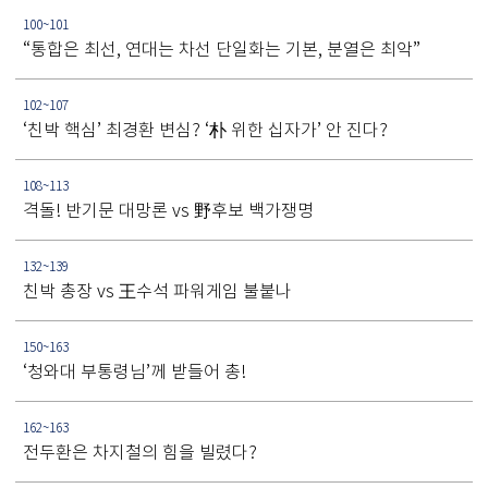
100~101
“통합은 최선, 연대는 차선 단일화는 기본, 분열은 최악”
102~107
‘친박 핵심’ 최경환 변심? ‘朴 위한 십자가’ 안 진다?
108~113
격돌! 반기문 대망론 vs 野후보 백가쟁명
132~139
친박 총장 vs 王수석 파워게임 불붙나
150~163
‘청와대 부통령님’께 받들어 총!
162~163
전두환은 차지철의 힘을 빌렸다?