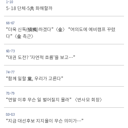
1~10
5·18 단체-5共 화해할까
66~67
“더욱 신독(愼獨)하겠다”〈金〉 “여의도에 예비캠프 꾸렸
다”〈金 측근〉
68~73
“대권 도전? ‘자연적 흐름’을 보고…”
74~77
“함께 일할 黨, 우리가 고른다”
78~79
“연말 이후 무슨 일 벌어질지 몰라” 〈반사모 회장〉
80~83
“지금 대선후보 지지율이 무슨 의미가…”