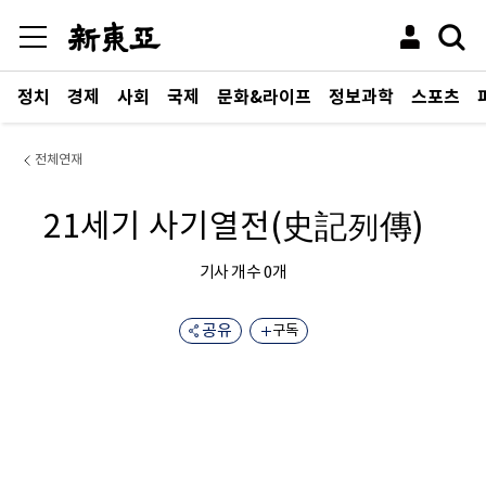
정치
경제
사회
국제
문화&라이프
정보과학
스포츠
전체연재
21세기 사기열전(史記列傳)
기사 개수
0
개
공유
구독