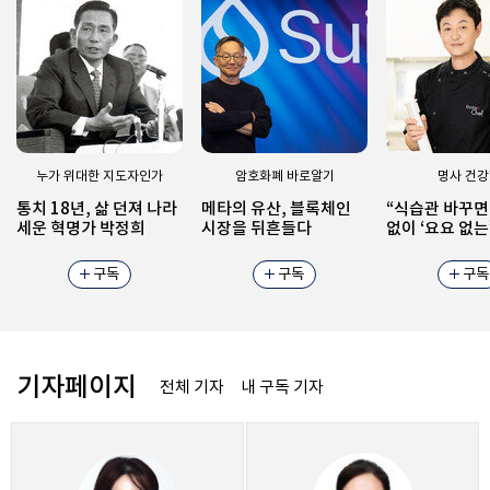
누가 위대한 지도자인가
암호화폐 바로알기
명사 건
통치 18년, 삶 던져 나라
메타의 유산, 블록체인
“식습관 바꾸면
세운 혁명가 박정희
시장을 뒤흔들다
없이 ‘요요 없는
트 가능”
구독
구독
구독
기자페이지
전체 기자
내 구독 기자