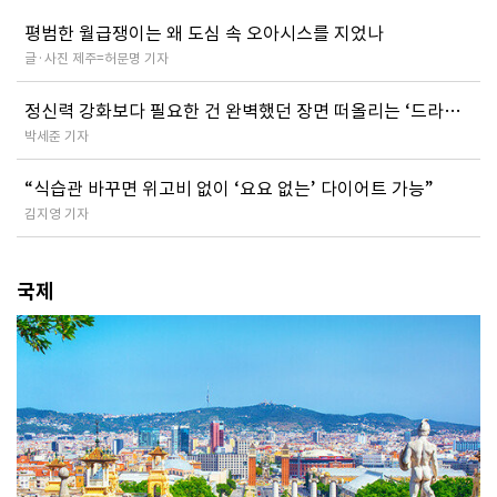
평범한 월급쟁이는 왜 도심 속 오아시스를 지었나
글·사진 제주=허문명 기자
정신력 강화보다 필요한 건 완벽했던 장면 떠올리는 ‘드라마
멘탈 트레이닝’
박세준 기자
“식습관 바꾸면 위고비 없이 ‘요요 없는’ 다이어트 가능”
김지영 기자
국제