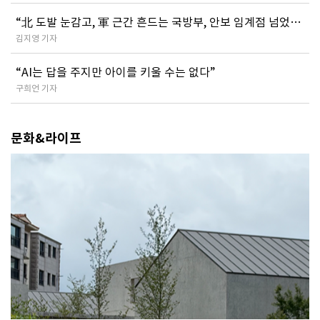
​“北 도발 눈감고, 軍 근간 흔드는 국방부, 안보 임계점 넘었
다”
김지영 기자
“AI는 답을 주지만 아이를 키울 수는 없다”
구희언 기자
문화&라이프