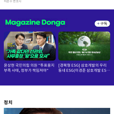
허준수 변호사
구독
윤상현 국민의힘 의원 "투표용지
[경북형 ESG] 삼호개발의 우리
부족 사태, 정부가 책임져야"
동네 ESG(이경준 삼호개발 ESG
팀 수석)
정치