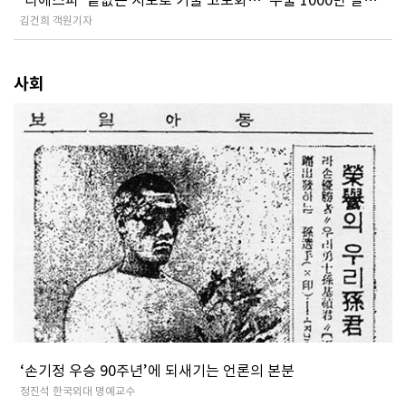
로 간다”
김건희 객원기자
사회
‘손기정 우승 90주년’에 되새기는 언론의 본분
정진석 한국외대 명예교수