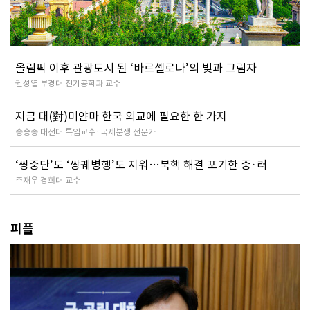
올림픽 이후 관광도시 된 ‘바르셀로나’의 빛과 그림자
권성열 부경대 전기공학과 교수
지금 대(對)미얀마 한국 외교에 필요한 한 가지
송승종 대전대 특임교수·국제분쟁 전문가
‘쌍중단’도 ‘쌍궤병행’도 지워…북핵 해결 포기한 중·러
주재우 경희대 교수
피플