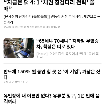
“지금은 5: 4: 1 ‘채권 징검다리 전략’ 쓸
때”
[윤세정의 선지선각(先知先覺)] 변동성 커진 주식시장, 채권으로 눈
돌려라
윤세정 DB자산운용 채권운용본부 채권운용3팀장
“65세냐 70세냐” 지하철 무임승
차, 핵심은 따로 있다
[Issue] ‘연령’ 중심 복지에서 ‘필요’ 중심 복
지로
반도체 150% 뛸 동안 힘 못 쓴 ‘이 기업’, 거장은 샀
다
에릭의 거장연구소 대표
유언장에 내 이름만 없다? 유류분 청구, 1년 안에 움
직여라