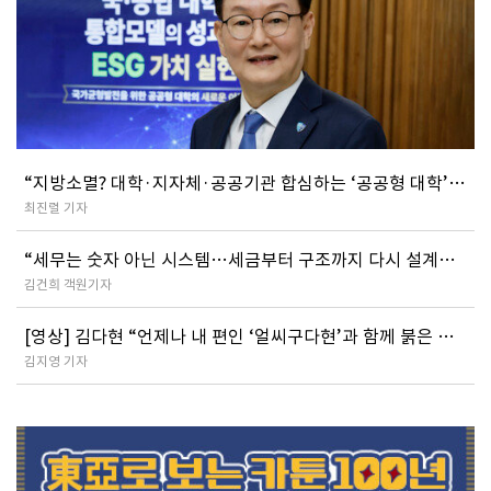
“지방소멸? 대학·지자체·공공기관 합심하는 ‘공공형 대학’이
해법”
최진렬 기자
“세무는 숫자 아닌 시스템…세금부터 구조까지 다시 설계하
라”
김건희 객원기자
[영상] 김다현 “언제나 내 편인 ‘얼씨구다현’과 함께 붉은 말
처럼 달리렵니다”
김지영 기자