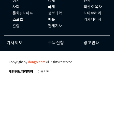
정치
경제
연재
사회
국제
최신호 목차
문화&라이프
정보과학
라이브러리
스포츠
피플
기자페이지
칼럼
전체기사
기사제보
구독신청
광고안내
Copyright by
dongA.com
All rights reserved.
개인정보처리방침
이용약관