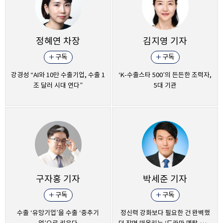
정혜연
차장
김지영
기자
구독
구독
강경성 “AI와 10만 수출기업, 수출 1
‘K-수출스타 500’의 든든한 조력자,
조 달러 시대 연다”
5대 기관
구자홍
기자
박세준
기자
구독
구독
수출 ‘유망기업’을 수출 ‘중추기
정신력 강화보다 필요한 건 완벽했