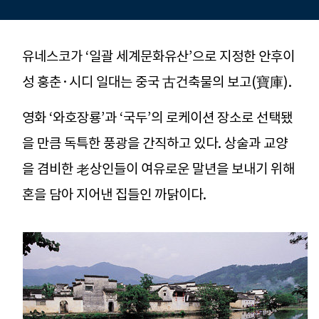
유네스코가 ‘일괄 세계문화유산’으로 지정한 안후이
성 훙춘·시디 일대는 중국 古건축물의 보고(寶庫).
영화 ‘와호장룡’과 ‘국두’의 로케이션 장소로 선택됐
을 만큼 독특한 풍광을 간직하고 있다. 상술과 교양
을 겸비한 老상인들이 여유로운 말년을 보내기 위해
혼을 담아 지어낸 집들인 까닭이다.