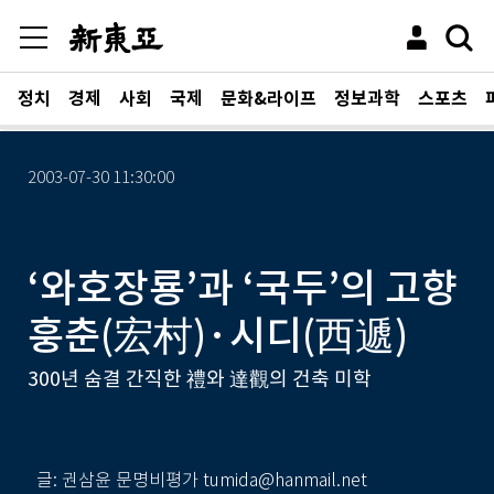
정치
경제
사회
국제
문화&라이프
정보과학
스포츠
2003-07-30 11:30:00
‘와호장룡’과 ‘국두’의 고향
훙춘(宏村)·시디(西遞)
300년 숨결 간직한 禮와 達觀의 건축 미학
글: 권삼윤 문명비평가 tumida@hanmail.net