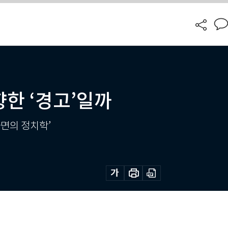
향한 ‘경고’일까
‘사면의 정치학’