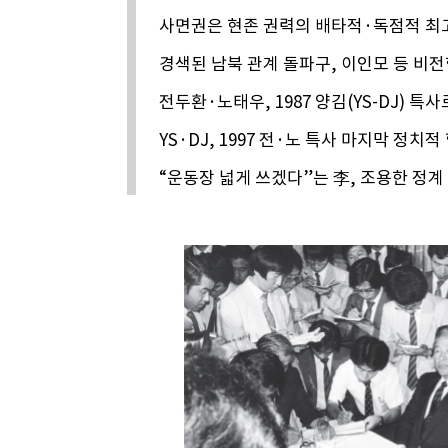
사면권은 현존 권력의 배타적·독점적 최
경색된 남북 관계 돌파구, 이인모 등 비
전두환·노태우, 1987 양김(YS-DJ) 특
YS·DJ, 1997 전·노 특사 마지막 정치적
“운동장 넓게 쓰겠다”는 李, 조용한 정계