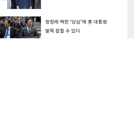
정청래 택한 ‘당심’에 李 대통령
발목 잡힐 수 있다
‘대한민국 고점론’ 해소하는 후보
가 2030 표 받는다