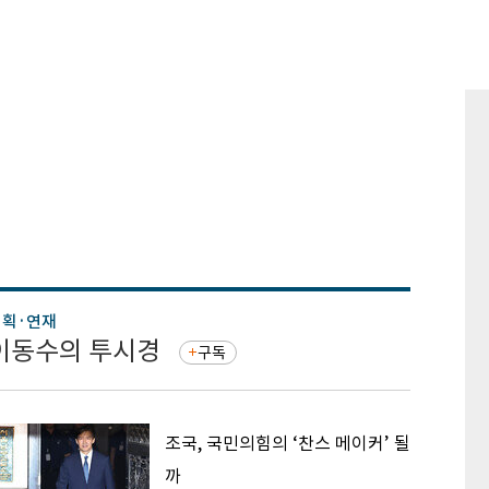
기획·연재
기획·연
이동수의 투시경
증권 
구독
조국, 국민의힘의 ‘찬스 메이커’ 될
까