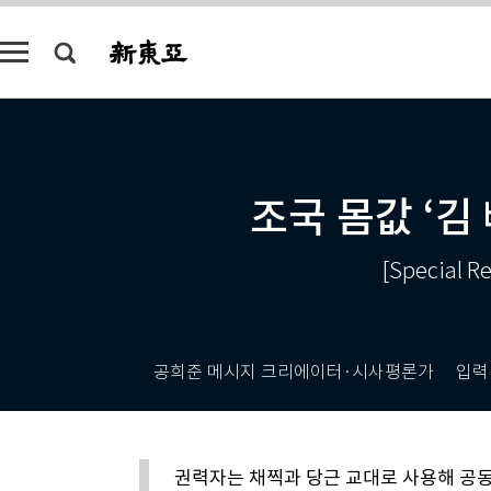
조국 몸값 ‘김
[Special
공희준 메시지 크리에이터·시사평론가
입력
권력자는 채찍과 당근 교대로 사용해 공