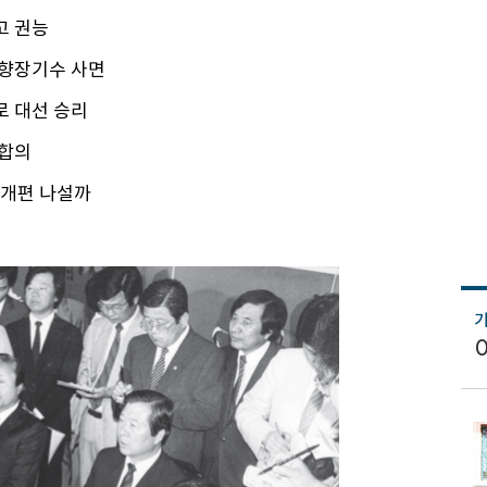
고 권능
전향장기수 사면
사로 대선 승리
 합의
 개편 나설까