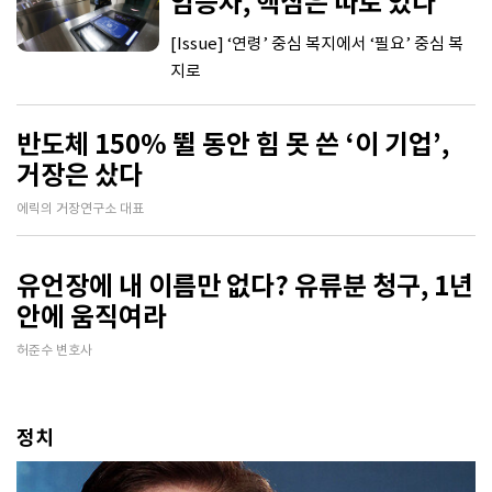
임승차, 핵심은 따로 있다
[Issue] ‘연령’ 중심 복지에서 ‘필요’ 중심 복
지로
반도체 150% 뛸 동안 힘 못 쓴 ‘이 기업’,
거장은 샀다
에릭의 거장연구소 대표
유언장에 내 이름만 없다? 유류분 청구, 1년
안에 움직여라
허준수 변호사
정치