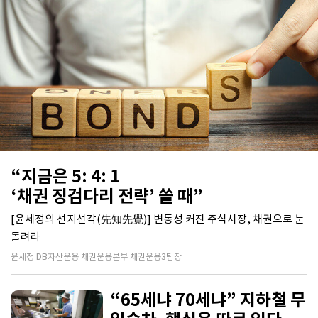
“지금은 5: 4: 1
‘채권 징검다리 전략’ 쓸 때”
[윤세정의 선지선각(先知先覺)] 변동성 커진 주식시장, 채권으로 눈
돌려라
윤세정 DB자산운용 채권운용본부 채권운용3팀장
“65세냐 70세냐” 지하철 무