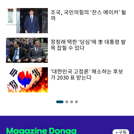
조국, 국민의힘의 ‘찬스 메이커’ 될
까
정청래 택한 ‘당심’에 李 대통령 발
목 잡힐 수 있다
‘대한민국 고점론’ 해소하는 후보
가 2030 표 받는다
구독