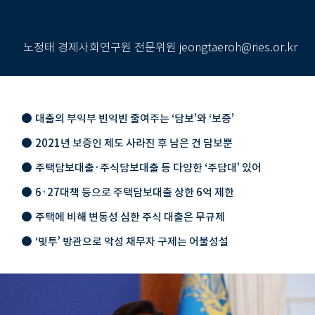
노정태 경제사회연구원 전문위원 jeongtaeroh@ries.or.kr
대출의 부익부 빈익빈 줄여주는 ‘담보’와 ‘보증’
2021년 보증인 제도 사라진 후 남은 건 담보뿐
주택담보대출·주식담보대출 등 다양한 ‘주담대’ 있어
6·27대책 등으로 주택담보대출 상한 6억 제한
주택에 비해 변동성 심한 주식 대출은 무규제
‘빚투’ 방관으로 악성 채무자 구제는 어불성설