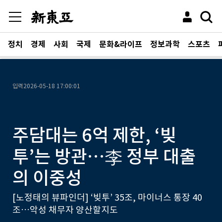
정치
경제
사회
국제
문화&라이프
정보과학
스포츠
입력
2026-05-18 17:00:01
주담대는 6억 제한, ‘빚
투’는 방관…李 정부 대출
의 이중성
[노정태의 뷰파인더] ‘빚투’ 35조, 마이너스 통장 40
조…악성 채무자 양산할지도