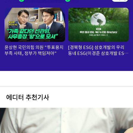
윤상현 국민의힘 의원 "투표용지
[경북형 ESG] 삼호개발의 우리
부족 사태, 정부가 책임져야"
동네 ESG(이경준 삼호개발 ESG
팀 수석)
에디터 추천기사