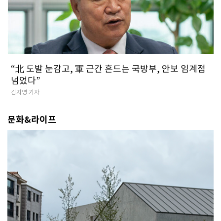
​“北 도발 눈감고, 軍 근간 흔드는 국방부, 안보 임계점
넘었다”
김지영 기자
문화&라이프