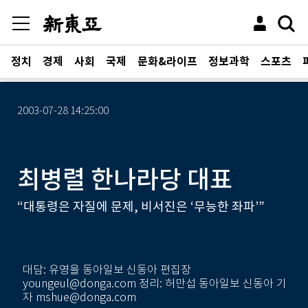
정치
경제
사회
국제
문화&라이프
정보과학
스포츠
2003-07-28 14:25:00
최병렬 한나라당 대표
“대통령은 자질에 문제, 비서진은 ‘무능한 좌파’”
대담: 유영을 동아일보 신동아 편집장
youngeul@donga.com 정리: 허만섭 동아일보 신동아 기
자 mshue@donga.com