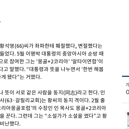
…
황석영(66)씨가 좌파한테 훼절했다, 변절했다는
들었다. 5월 이명박 대통령의 중앙아시아 순방 때
로 참여한 그는 ‘몽골+2코리아’ ‘알타이연합’이
고 말했다. “대통령과 뜻을 나누면서 ‘한번 해봅
하게 됐다”는 거였다.
 뜻이 서로 같은 사람을 동지(同志)라고 한다. 인
사(63·갈릴리교회)는 황씨의 동지 격이다. 2월 출
코리아몽골포럼’의 수장인 인 목사도 몽골+2코리아
을 꾼다. 그런데 그는 “소설가가 소설을 썼다”고 황
맹비난했다.