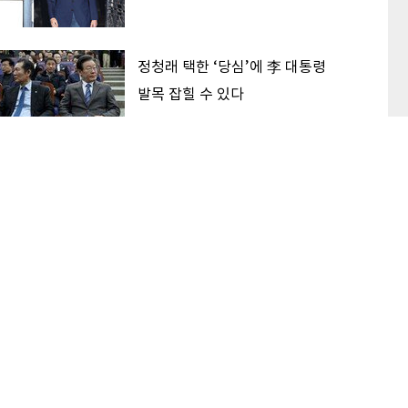
정청래 택한 ‘당심’에 李 대통령
발목 잡힐 수 있다
‘대한민국 고점론’ 해소하는 후보
가 2030 표 받는다