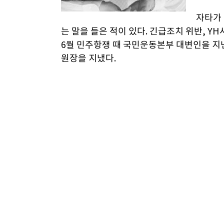
자타가
는 말을 들은 적이 있다. 긴급조치 위반, Y
6월 민주항쟁 때 국민운동본부 대변인을 지
원장을 지냈다.
“부모 몰래 연애해야 한다”
그도 황씨처럼 달변(達辯)이다. 말이 능숙하
은 MB에게 있다”고 말했다. 몽상이 아니라
이란다. 그게 가능한 얘기일까?