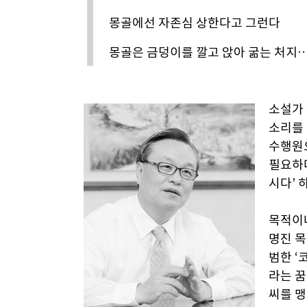
몽골에선 자존심 상한다고 그런다
몽골은 금덩이를 깔고 앉아 굶는 처지
소설가 
소리를 
수행원으
필요하다
시다’ 
목적이나
명진 목
범한 ‘
라는 꿈
씨를 