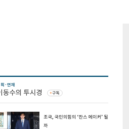
기획·연재
기획·연
이동수의 투시경
증권 
구독
조국, 국민의힘의 ‘찬스 메이커’ 될
까