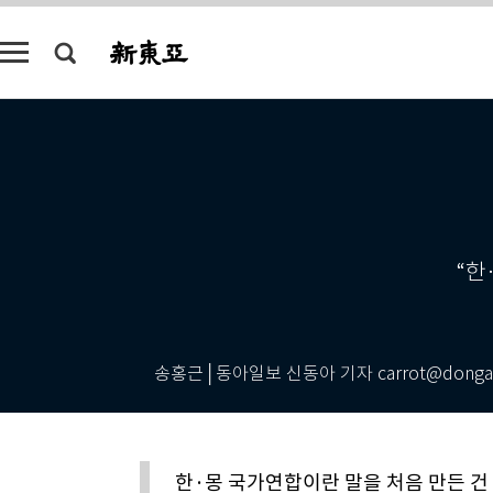
“한
송홍근│동아일보 신동아 기자 carrot@donga.
한·몽 국가연합이란 말을 처음 만든 건