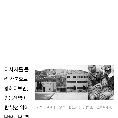
다시 차를 돌
려 사북으로
향하다보면,
민둥산역이
란 낯선 역이
사북 동원탄좌 터(왼쪽), 1981년 정동광업소 가스폭발사고.
나타난다. 옛