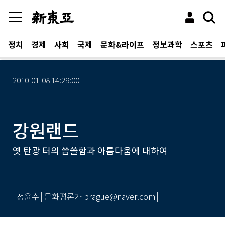
정치
경제
사회
국제
문화&라이프
정보과학
스포츠
2010-01-08 14:29:00
강원랜드
옛 탄광 터의 씁쓸함과 아름다움에 대하여
정윤수│문화평론가 prague@naver.com│