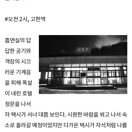
#오전 2시, 고한역
흡연실의 답
답한 공기와
객장의 시끄
러운 기계음
을 피해 폭설
이 내린 호텔
정문을 나서
자 택시가 서너 대쯤 보인다. 시원한 바람을 쐬고 나서 숙
소로 올라갈 예정이었지만 다가온 택시가 자석처럼 나를