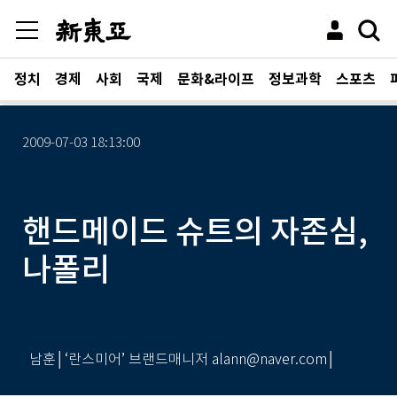
정치
경제
사회
국제
문화&라이프
정보과학
스포츠
2009-07-03 18:13:00
핸드메이드 슈트의 자존심,
나폴리
남훈│‘란스미어’ 브랜드매니저 alann@naver.com│