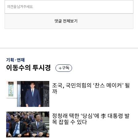
의견을 남겨주세요.
댓글 전체보기
기획·연재
이동수의 투시경
구독
조국, 국민의힘의 ‘찬스 메이커’ 될
까
정청래 택한 ‘당심’에 李 대통령 발
목 잡힐 수 있다