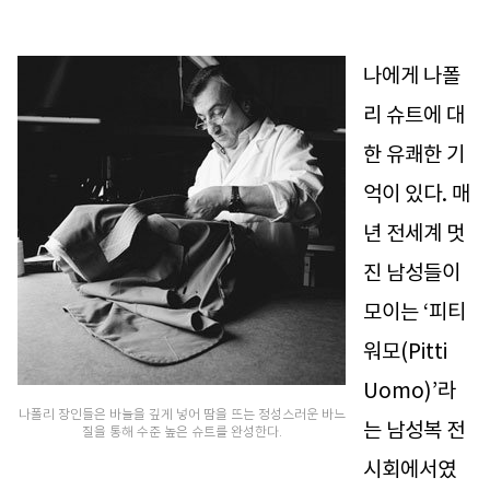
나에게 나폴
리 슈트에 대
한 유쾌한 기
억이 있다. 매
년 전세계 멋
진 남성들이
모이는 ‘피티
워모(Pitti
Uomo)’라
나폴리 장인들은 바늘을 깊게 넣어 땀을 뜨는 정성스러운 바느
는 남성복 전
질을 통해 수준 높은 슈트를 완성한다.
시회에서였