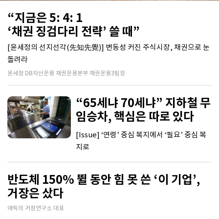
“지금은 5: 4: 1
‘채권 징검다리 전략’ 쓸 때”
[윤세정의 선지선각(先知先覺)] 변동성 커진 주식시장, 채권으로 눈
돌려라
윤세정 DB자산운용 채권운용본부 채권운용3팀장
“65세냐 70세냐” 지하철 무
임승차, 핵심은 따로 있다
[Issue] ‘연령’ 중심 복지에서 ‘필요’ 중심 복
지로
반도체 150% 뛸 동안 힘 못 쓴 ‘이 기업’,
거장은 샀다
에릭의 거장연구소 대표