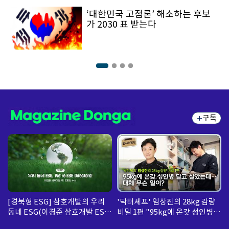
‘대한민국 고점론’ 해소하는 후보
가 2030 표 받는다
구독
[경북형 ESG] 삼호개발의 우리
'닥터셰프' 임상진의 28kg 감량
동네 ESG(이경준 삼호개발 ESG
비밀 1편 "95kg에 온갖 성인병
팀 수석)
달고 살았는데... 대체 무슨 일