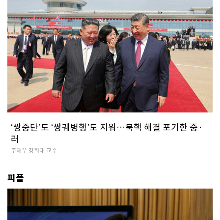
‘쌍중단’도 ‘쌍궤병행’도 지워…북핵 해결 포기한 중·
러
주재우 경희대 교수
피플