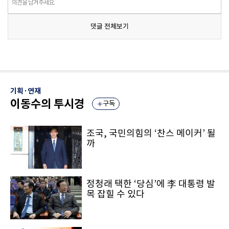
의견을 남겨주세요.
댓글 전체보기
기획·연재
이동수의 투시경
구독
조국, 국민의힘의 ‘찬스 메이커’ 될
까
정청래 택한 ‘당심’에 李 대통령 발
목 잡힐 수 있다