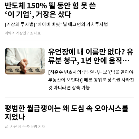
반도체 150% 뛸 동안 힘 못 쓴
‘이 기업’, 거장은 샀다
[거장의 투자법] ‘베이비 버핏’ 빌 애크먼의 가치투자법
에릭의 거장연구소 대표
유언장에 내 이름만 없다? 유
류분 청구, 1년 안에 움직여
라
[허준수 변호사의 ‘법·알·부·보’(법을 알아야
부동산이 보인다)] 패륜 행위로 상속권 사라진
것 아니라면 상속 가능
평범한 월급쟁이는 왜 도심 속 오아시스를
지었나
글·사진 제주=허문명 기자