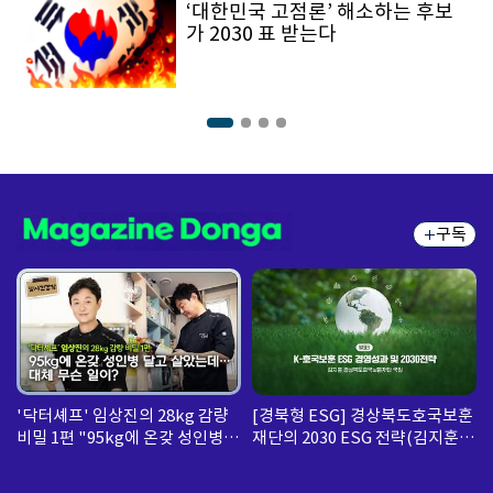
‘대한민국 고점론’ 해소하는 후보
가 2030 표 받는다
구독
'닥터셰프' 임상진의 28kg 감량
[경북형 ESG] 경상북도호국보훈
비밀 1편 "95kg에 온갖 성인병
재단의 2030 ESG 전략(김지훈
달고 살았는데... 대체 무슨 일
경상북도호국보훈재단 국장)
이?"