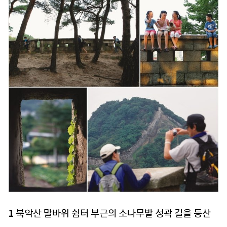
1
북악산 말바위 쉼터 부근의 소나무밭 성곽 길을 등산