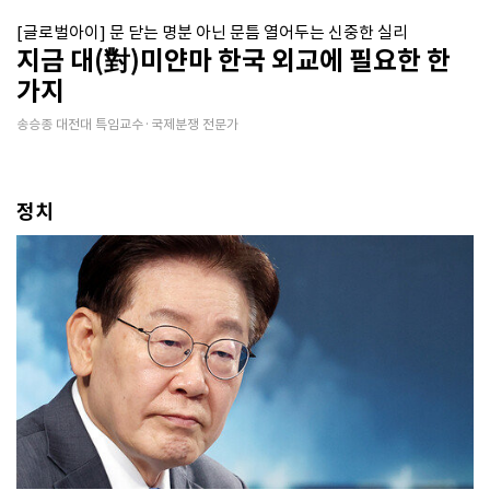
[글로벌아이] 문 닫는 명분 아닌 문틈 열어두는 신중한 실리
지금 대(對)미얀마 한국 외교에 필요한 한
가지
송승종 대전대 특임교수·국제분쟁 전문가
정치