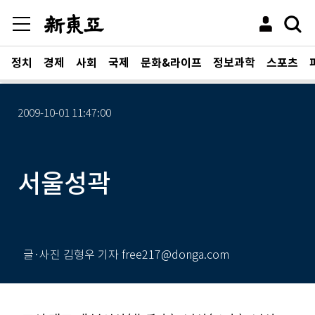
정치
경제
사회
국제
문화&라이프
정보과학
스포츠
2009-10-01 11:47:00
서울성곽
글·사진 김형우 기자 free217@donga.com