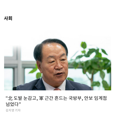
사회
​“北 도발 눈감고, 軍 근간 흔드는 국방부, 안보 임계점
넘었다”
김지영 기자