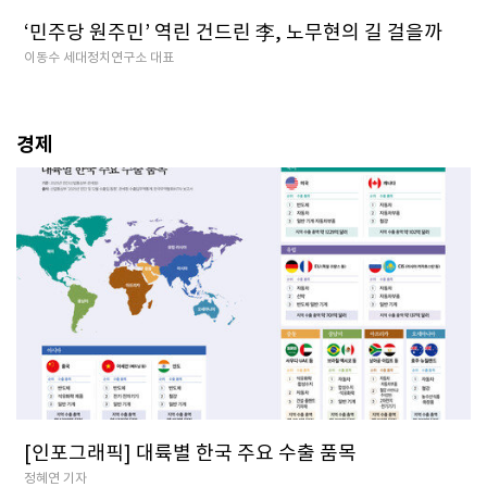
‘민주당 원주민’ 역린 건드린 李, 노무현의 길 걸을까
이동수 세대정치연구소 대표
경제
[인포그래픽] 대륙별 한국 주요 수출 품목
정혜연 기자