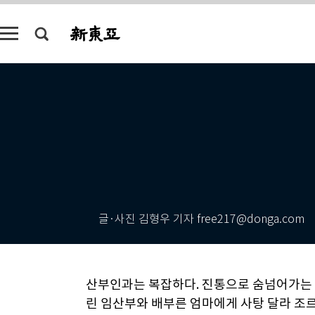
글·사진 김형우 기자 free217@donga.com
산부인과는 복잡하다. 진통으로 숨넘어가는 
린 임산부와 배부른 엄마에게 사탕 달라 조