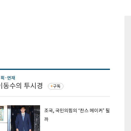
기획·연재
기획·연
이동수의 투시경
증권 
구독
조국, 국민의힘의 ‘찬스 메이커’ 될
까