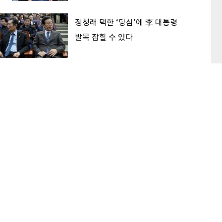
정청래 택한 ‘당심’에 李 대통령
발목 잡힐 수 있다
‘대한민국 고점론’ 해소하는 후보
가 2030 표 받는다