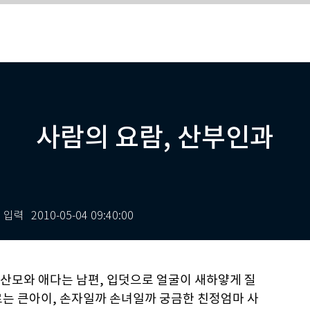
사람의 요람, 산부인과
입력
2010-05-04 09:40:00
산모와 애다는 남편, 입덧으로 얼굴이 새하얗게 질
르는 큰아이, 손자일까 손녀일까 궁금한 친정엄마 사