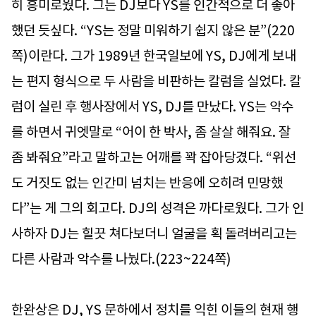
히 흥미로웠다. 그는 DJ보다 YS를 인간적으로 더 좋아
했던 듯싶다. “YS는 정말 미워하기 쉽지 않은 분”(220
쪽)이란다. 그가 1989년 한국일보에 YS, DJ에게 보내
는 편지 형식으로 두 사람을 비판하는 칼럼을 실었다. 칼
럼이 실린 후 행사장에서 YS, DJ를 만났다. YS는 악수
를 하면서 귀엣말로 “어이 한 박사, 좀 살살 해줘요. 잘
좀 봐줘요”라고 말하고는 어깨를 꽉 잡아당겼다. “위선
도 거짓도 없는 인간미 넘치는 반응에 오히려 민망했
다”는 게 그의 회고다. DJ의 성격은 까다로웠다. 그가 인
사하자 DJ는 힐끗 쳐다보더니 얼굴을 획 돌려버리고는
다른 사람과 악수를 나눴다.(223~224쪽)
한완상은 DJ, YS 문하에서 정치를 익힌 이들의 현재 행