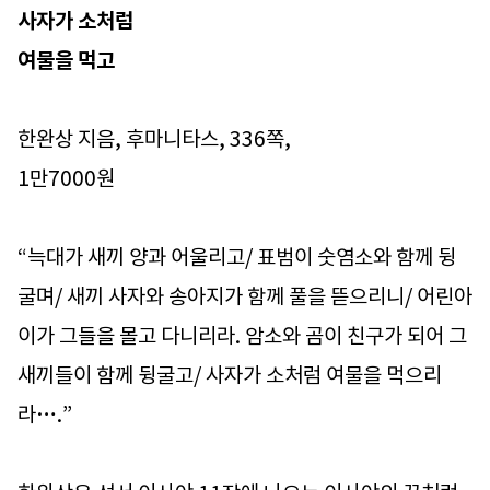
사자가 소처럼
여물을 먹고
한완상 지음, 후마니타스, 336쪽,
1만7000원
“늑대가 새끼 양과 어울리고/ 표범이 숫염소와 함께 뒹
굴며/ 새끼 사자와 송아지가 함께 풀을 뜯으리니/ 어린아
이가 그들을 몰고 다니리라. 암소와 곰이 친구가 되어 그
새끼들이 함께 뒹굴고/ 사자가 소처럼 여물을 먹으리
라….”