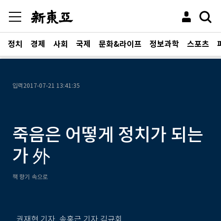
정치
경제
사회
국제
문화&라이프
정보과학
스포츠
입력
2017-07-21 13:41:35
죽음은 어떻게 정치가 되는
가 外
책 향기 속으로
권재현 기자, 송홍근 기자,김규회