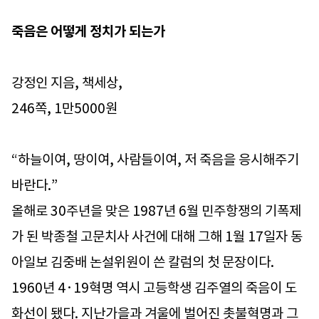
죽음은 어떻게 정치가 되는가
강정인 지음, 책세상,
246쪽, 1만5000원
“하늘이여, 땅이여, 사람들이여, 저 죽음을 응시해주기
바란다.”
올해로 30주년을 맞은 1987년 6월 민주항쟁의 기폭제
가 된 박종철 고문치사 사건에 대해 그해 1월 17일자 동
아일보 김중배 논설위원이 쓴 칼럼의 첫 문장이다.
1960년 4·19혁명 역시 고등학생 김주열의 죽음이 도
화선이 됐다. 지난가을과 겨울에 벌어진 촛불혁명과 그