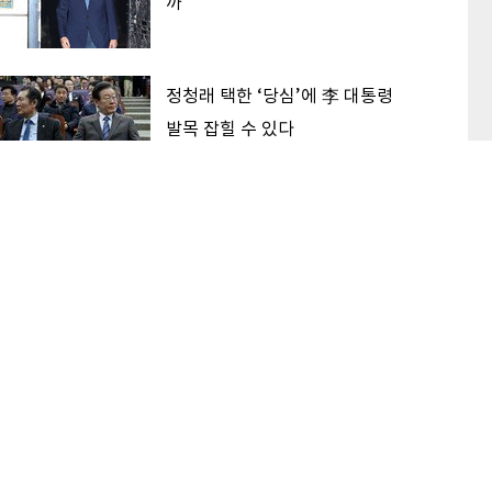
까
정청래 택한 ‘당심’에 李 대통령
발목 잡힐 수 있다
‘대한민국 고점론’ 해소하는 후보
가 2030 표 받는다
이 본 기사
최신기사