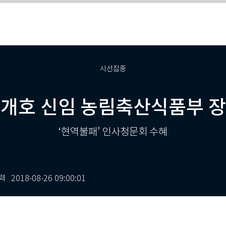
시선집중
개호 신임 농림축산식품부 
‘현역불패’ 인사청문회 수혜
력
2018-08-26 09:00:01