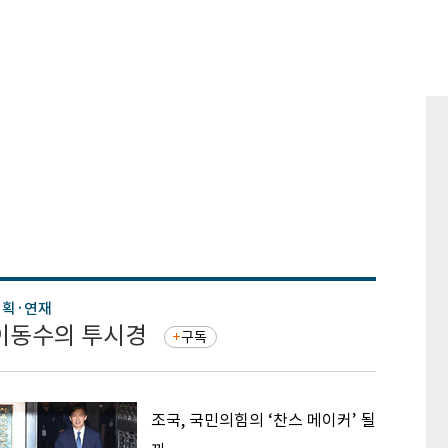
기획·연재
기획·연
이동수의 투시경
증권 
구독
조국, 국민의힘의 ‘찬스 메이커’ 될