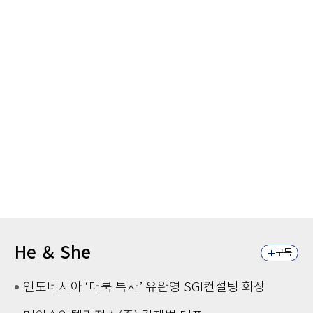
He ＆ She
구독
인도네시아 ‘대북 특사’ 유완영 SGI컨설팅 회장