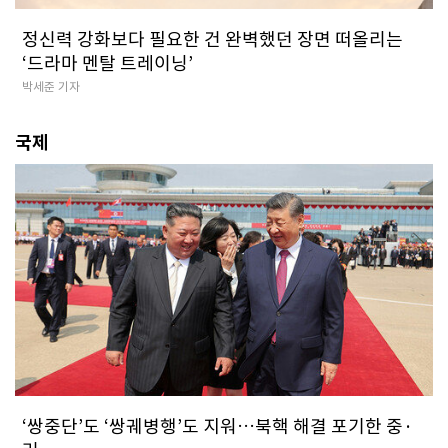
정신력 강화보다 필요한 건 완벽했던 장면 떠올리는
‘드라마 멘탈 트레이닝’
박세준 기자
국제
‘쌍중단’도 ‘쌍궤병행’도 지워…북핵 해결 포기한 중·