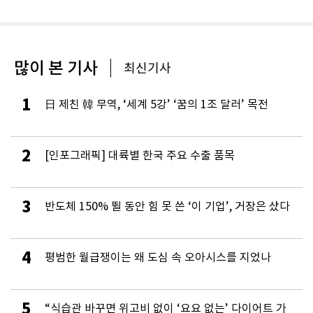
많이 본 기사
최신기사
1
日 제친 韓 무역, ‘세계 5강’ ‘꿈의 1조 달러’ 목전
2
[인포그래픽] 대륙별 한국 주요 수출 품목
3
반도체 150% 뛸 동안 힘 못 쓴 ‘이 기업’, 거장은 샀다
4
평범한 월급쟁이는 왜 도심 속 오아시스를 지었나
5
“식습관 바꾸면 위고비 없이 ‘요요 없는’ 다이어트 가