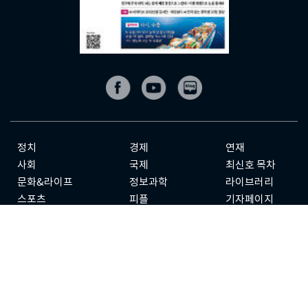
정치
경제
연재
사회
국제
최신호 목차
문화&라이프
정보과학
라이브러리
스포츠
피플
기자페이지
칼럼
전체기사
기사제보
구독신청
광고안내