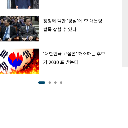
정청래 택한 ‘당심’에 李 대통령
발목 잡힐 수 있다
‘대한민국 고점론’ 해소하는 후보
가 2030 표 받는다