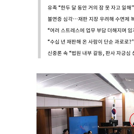
유족 “한두 달 동안 거의 잠 못 자고 일해
불면증 심각…재판 지장 우려해 수면제 
“여러 스트레스에 업무 부담 더해지며 임
“수십 년 재판해 온 사람이 단순 과로로?
신중론 속 “법원 내부 갈등, 판사 자긍심