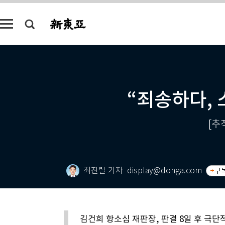
“죄송하다,
[추
최진렬 기자
display@donga.com
구
김건희 항소심 재판장, 판결 8일 후 극단