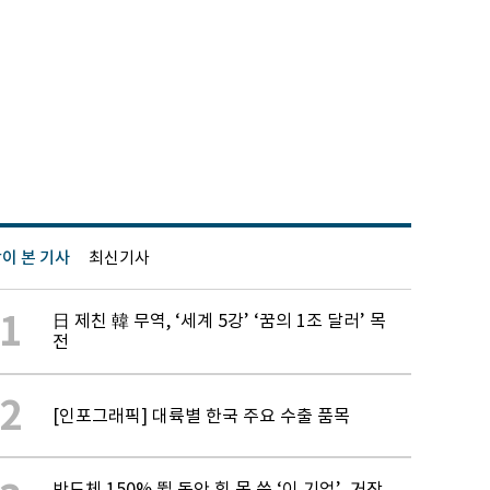
이 본 기사
최신기사
1
日 제친 韓 무역, ‘세계 5강’ ‘꿈의 1조 달러’ 목
전
2
[인포그래픽] 대륙별 한국 주요 수출 품목
반도체 150% 뛸 동안 힘 못 쓴 ‘이 기업’, 거장