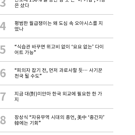
3
은 샀다
4
평범한 월급쟁이는 왜 도심 속 오아시스를 지
었나
5
“식습관 바꾸면 위고비 없이 ‘요요 없는’ 다이
어트 가능”
6
“피의자 잡기 전, 먼저 과로사할 듯… 사기꾼
천국 될 수도”
7
지금 대(對)미얀마 한국 외교에 필요한 한 가
지
8
장상식 “자유무역 시대의 종언, 美中 ‘중간자’
韓에는 기회”