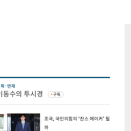
기획·연재
기획·연
이동수의 투시경
증권 
구독
조국, 국민의힘의 ‘찬스 메이커’ 될
까