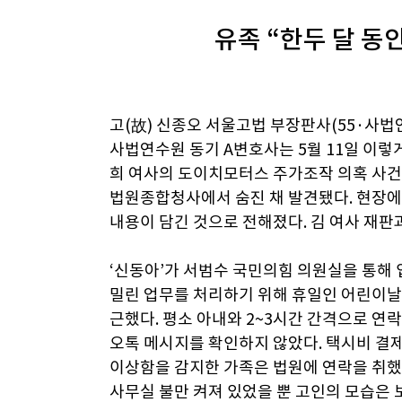
유족 “한두 달 동안
고(故) 신종오 서울고법 부장판사(55·사법
사법연수원 동기 A변호사는 5월 11일 이렇게
희 여사의 도이치모터스 주가조작 의혹 사건 
법원종합청사에서 숨진 채 발견됐다. 현장에
내용이 담긴 것으로 전해졌다. 김 여사 재판
‘신동아’가 서범수 국민의힘 의원실을 통해 입
밀린 업무를 처리하기 위해 휴일인 어린이날
근했다. 평소 아내와 2~3시간 간격으로 연
오톡 메시지를 확인하지 않았다. 택시비 결
이상함을 감지한 가족은 법원에 연락을 취했
사무실 불만 켜져 있었을 뿐 고인의 모습은 