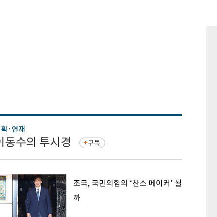
기획·연재
기획·연
이동수의 투시경
증권 
구독
조국, 국민의힘의 ‘찬스 메이커’ 될
까