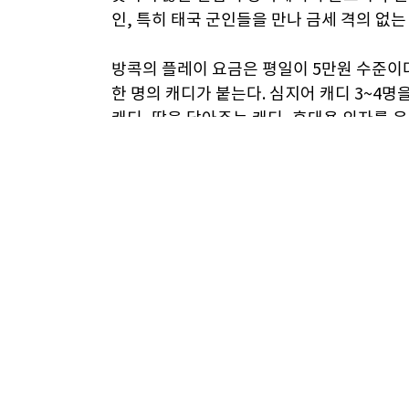
인, 특히 태국 군인들을 만나 금세 격의 없는
방콕의 플레이 요금은 평일이 5만원 수준이다
한 명의 캐디가 붙는다. 심지어 캐디 3~4
캐디, 땀을 닦아주는 캐디, 휴대용 의자를 
은 아니다. 한번은 놀러 온 일본 야쿠자 일
데, 같은 일본인으로서 부끄러워 얼굴이 화
처지에서는 반가울 수밖에 없겠지만.
골프장의 크기도 놀랄 만하다. 아마도 국토의
이버가 휘어져도 옆 코스에서 치면 된다. 비어
코스가 넓다고는 하지만 워터 해저드나 크리
스코어가 나오지는 않는다. 칠 때는 회심의
크리크 한가운데 떨어져 있는 경우가 많다. 
곳이 방콕이다.