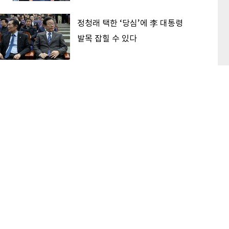
정청래 택한 ‘당심’에 李 대통령
발목 잡힐 수 있다
‘대한민국 고점론’ 해소하는 후보
가 2030 표 받는다
이 본 기사
최신기사
1
日 제친 韓 무역, ‘세계 5강’ ‘꿈의 1조 달러’ 목