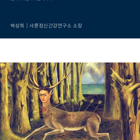
박상희｜샤론정신건강연구소 소장