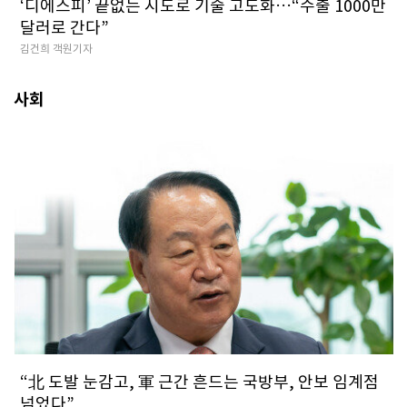
‘디에스피’ 끝없는 시도로 기술 고도화…“수출 1000만
달러로 간다”
김건희 객원기자
사회
​“北 도발 눈감고, 軍 근간 흔드는 국방부, 안보 임계점
넘었다”