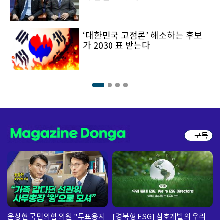
‘대한민국 고점론’ 해소하는 후보
가 2030 표 받는다
구독
윤상현 국민의힘 의원 "투표용지
[경북형 ESG] 삼호개발의 우리