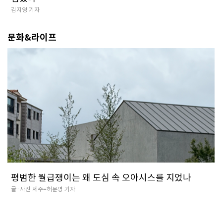
김지영 기자
문화&라이프
평범한 월급쟁이는 왜 도심 속 오아시스를 지었나
글·사진 제주=허문명 기자