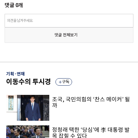
댓글
0
개
의견을 남겨주세요.
댓글 전체보기
기획·연재
이동수의 투시경
구독
조국, 국민의힘의 ‘찬스 메이커’ 될
까
정청래 택한 ‘당심’에 李 대통령 발
목 잡힐 수 있다