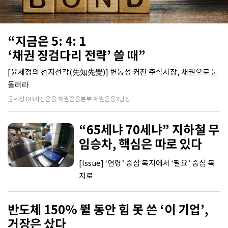
“지금은 5: 4: 1
‘채권 징검다리 전략’ 쓸 때”
[윤세정의 선지선각(先知先覺)] 변동성 커진 주식시장, 채권으로 눈
돌려라
윤세정 DB자산운용 채권운용본부 채권운용3팀장
“65세냐 70세냐” 지하철 무
임승차, 핵심은 따로 있다
[Issue] ‘연령’ 중심 복지에서 ‘필요’ 중심 복
지로
반도체 150% 뛸 동안 힘 못 쓴 ‘이 기업’,
거장은 샀다