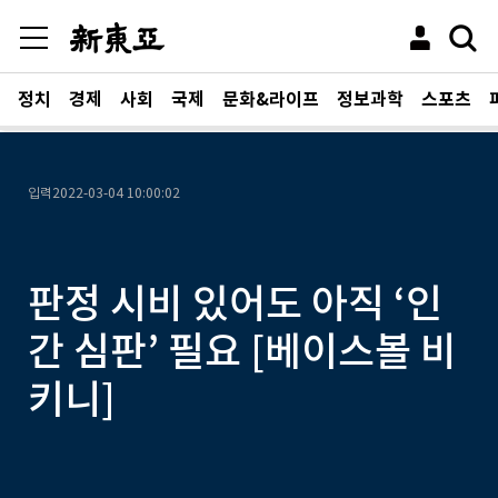
정치
경제
사회
국제
문화&라이프
정보과학
스포츠
입력
2022-03-04 10:00:02
판정 시비 있어도 아직 ‘인
간 심판’ 필요 [베이스볼 비
키니]