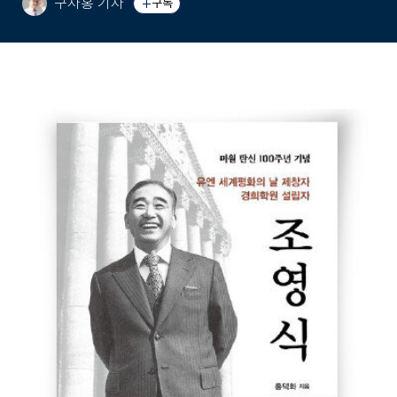
구자홍 기자
구독