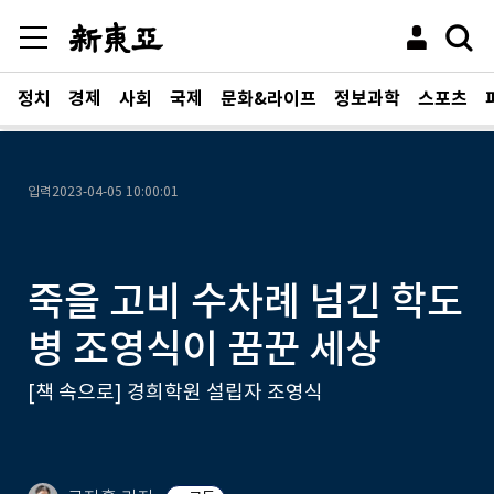
정치
경제
사회
국제
문화&라이프
정보과학
스포츠
입력
2023-04-05 10:00:01
죽을 고비 수차례 넘긴 학도
병 조영식이 꿈꾼 세상
[책 속으로] 경희학원 설립자 조영식