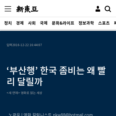
정치
경제
사회
국제
문화&라이프
정보과학
스포츠
입력
2016-12-22 16:44:07
‘부산행’ 한국 좀비는 왜 빨
리 달릴까
<새 연재> 영화로 읽는 세상
노광우 | 영화 칼럼니스트 nkw88@hotmail.com