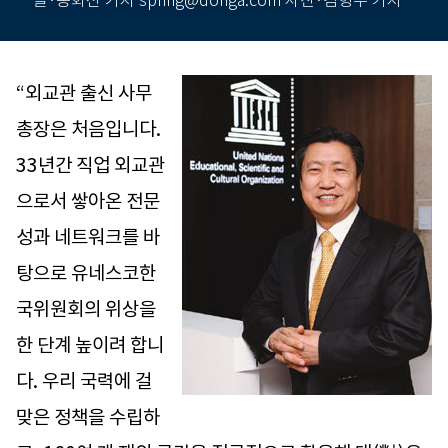
글·송화선 기자 spring@donga.com 사진·김형우 기자
“외교관 출신 사무
총장은 처음입니다.
33년간 직업 외교관
으로서 쌓아온 전문
성과 네트워크를 바
탕으로 유네스코한
국위원회의 위상을
한 단계 높이려 합니
다. 우리 국력에 걸
맞은 정책을 수립하