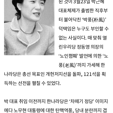
된 것이 3월23일 박근혜
대표체제가 출범한 직후부
터 불어닥친 ‘박풍(朴風)’
덕택임은 누구도 부인할 수
없는 사실이다. 때 맞춰 열
린우리당 정동영 의장의
‘노인폄훼’ 발언에 의한 ‘노
풍(老風)’까지 가세해 한
나라당은 총선 목표인 개헌저지선을 돌파, 121석을 획
득하는 선전을 펼칠 수 있었다.
박 대표 취임 이전까지 한나라당은 ‘차떼기 정당’ 이미지
에다 노무현 대통령에 대한 탄핵역풍, 당내 분란까지 겹