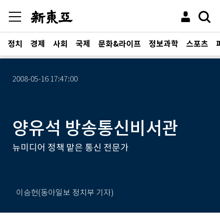
정치
경제
사회
국제
문화&라이프
정보과학
스포츠
2008-05-16 17:47:00
양유석 방송통신비서관
뉴미디어 정책 맡은 통신 전문가
이승헌(동아일보 정치부 기자)