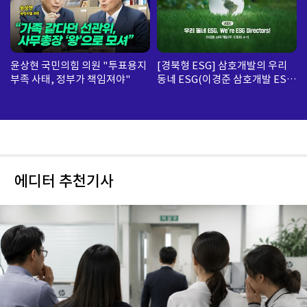
윤상현 국민의힘 의원 "투표용지
[경북형 ESG] 삼호개발의 우리
부족 사태, 정부가 책임져야"
동네 ESG(이경준 삼호개발 ESG
팀 수석)
에디터 추천기사