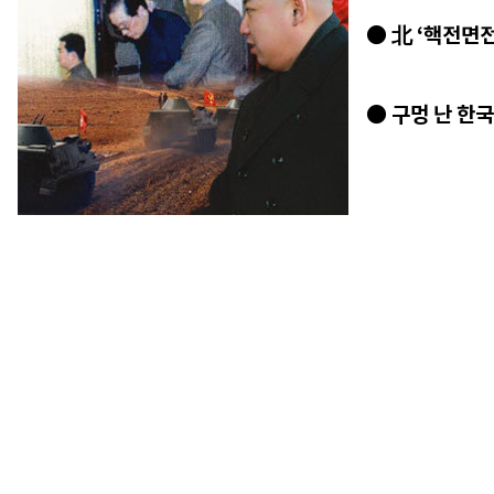
● 北 ‘핵전면
● 구멍 난 한