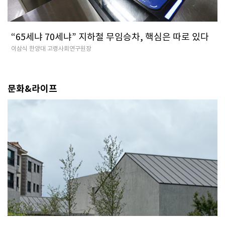
“65세냐 70세냐” 지하철 무임승차, 핵심은 따로 있다
이삼식 한양대 고령사회연구원장
문화&라이프