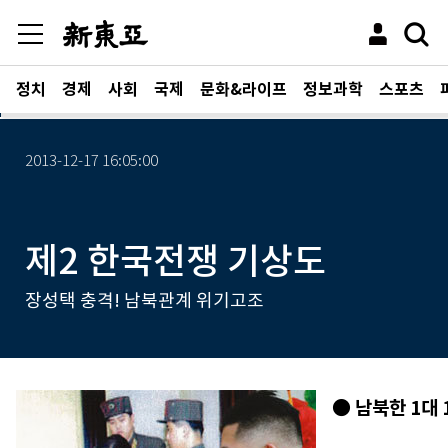
정치
경제
사회
국제
문화&라이프
정보과학
스포츠
2013-12-17 16:05:00
제2 한국전쟁 기상도
장성택 충격! 남북관계 위기고조
● 남북한 1대