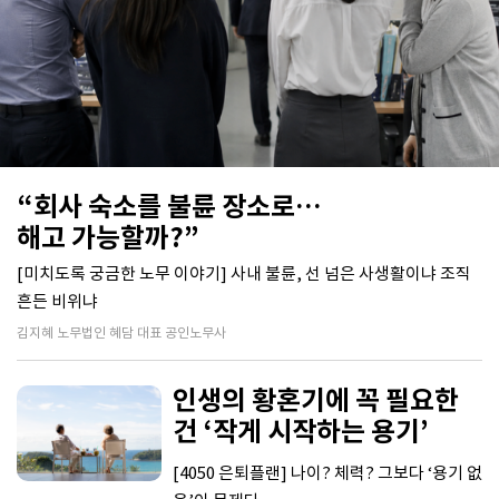
“회사 숙소를 불륜 장소로…
해고 가능할까?”
[미치도록 궁금한 노무 이야기] 사내 불륜, 선 넘은 사생활이냐 조직
흔든 비위냐
김지혜 노무법인 혜담 대표 공인노무사
인생의 황혼기에 꼭 필요한
건 ‘작게 시작하는 용기’
[4050 은퇴플랜] 나이? 체력? 그보다 ‘용기 없