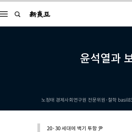
윤석열과 보
노정태 경제사회연구원 전문위원·철학 basil83@
20·30 세대에 백기 투항 尹