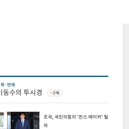
기획·연재
기획·연
이동수의 투시경
증권 
구독
조국, 국민의힘의 ‘찬스 메이커’ 될
까