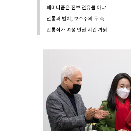
페미니즘은 진보 전유물 아냐
전통과 법치, 보수주의 두 축
간통죄가 여성 인권 지킨 까닭