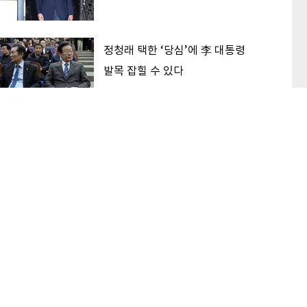
정청래 택한 ‘당심’에 李 대통령
발목 잡힐 수 있다
‘대한민국 고점론’ 해소하는 후보
가 2030 표 받는다