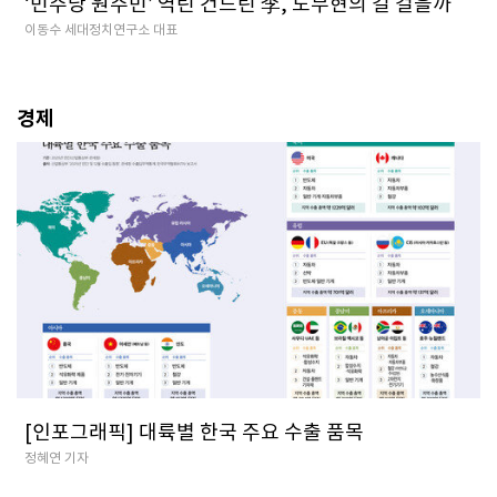
‘민주당 원주민’ 역린 건드린 李, 노무현의 길 걸을까
이동수 세대정치연구소 대표
경제
[인포그래픽] 대륙별 한국 주요 수출 품목
정혜연 기자