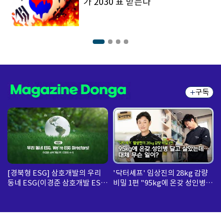
가 2030 표 받는다
구독
[경북형 ESG] 삼호개발의 우리
'닥터셰프' 임상진의 28kg 감량
동네 ESG(이경준 삼호개발 ESG
비밀 1편 "95kg에 온갖 성인병
팀 수석)
달고 살았는데... 대체 무슨 일
이?"