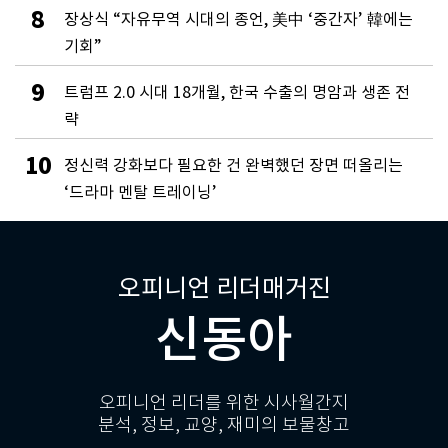
8
장상식 “자유무역 시대의 종언, 美中 ‘중간자’ 韓에는
기회”
9
트럼프 2.0 시대 18개월, 한국 수출의 명암과 생존 전
략
10
정신력 강화보다 필요한 건 완벽했던 장면 떠올리는
‘드라마 멘탈 트레이닝’
오피니언 리더매거진
신동아
오피니언 리더를 위한 시사월간지
분석, 정보, 교양, 재미의 보물창고