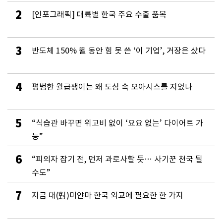
2
[인포그래픽] 대륙별 한국 주요 수출 품목
3
반도체 150% 뛸 동안 힘 못 쓴 ‘이 기업’, 거장은 샀다
4
평범한 월급쟁이는 왜 도심 속 오아시스를 지었나
5
“식습관 바꾸면 위고비 없이 ‘요요 없는’ 다이어트 가
능”
6
“피의자 잡기 전, 먼저 과로사할 듯… 사기꾼 천국 될
수도”
7
지금 대(對)미얀마 한국 외교에 필요한 한 가지