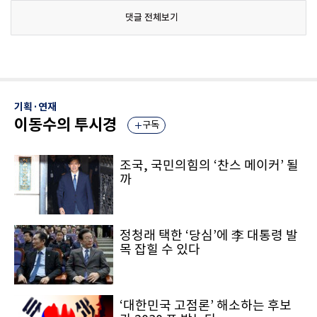
댓글 전체보기
기획·연재
이동수의 투시경
구독
조국, 국민의힘의 ‘찬스 메이커’ 될
까
정청래 택한 ‘당심’에 李 대통령 발
목 잡힐 수 있다
‘대한민국 고점론’ 해소하는 후보