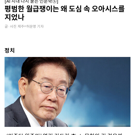
[AI 시대 다시 묻는 인문학⑤]
평범한 월급쟁이는 왜 도심 속 오아시스를
지었나
글·사진 제주=허문명 기자
정치