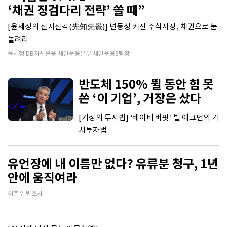
‘채권 징검다리 전략’ 쓸 때”
[윤세정의 선지선각(先知先覺)] 변동성 커진 주식시장, 채권으로 눈
돌려라
윤세정 DB자산운용 채권운용본부 채권운용3팀장
반도체 150% 뛸 동안 힘 못
쓴 ‘이 기업’, 거장은 샀다
[거장의 투자법] ‘베이비 버핏’ 빌 애크먼의 가
치투자법
유언장에 내 이름만 없다? 유류분 청구, 1년
안에 움직여라
허준수 변호사