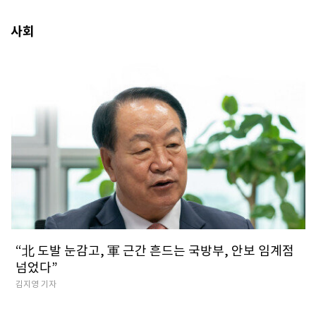
사회
​“北 도발 눈감고, 軍 근간 흔드는 국방부, 안보 임계점
넘었다”
김지영 기자