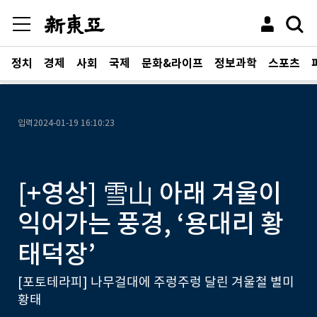
정치
경제
사회
국제
문화&라이프
정보과학
스포츠
입력
2024-01-19 16:10:23
[+영상] 雪山 아래 겨울이
익어가는 풍경, ‘용대리 황
태덕장’
[포토테라피] 나무걸대에 주렁주렁 달린 겨울철 별미
황태