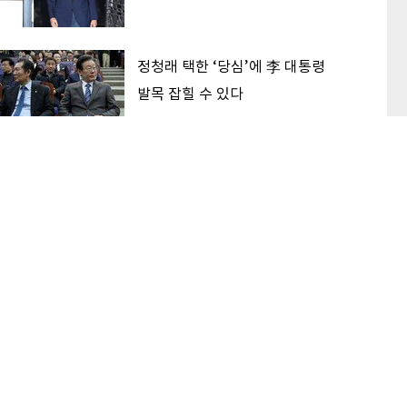
정청래 택한 ‘당심’에 李 대통령
발목 잡힐 수 있다
‘대한민국 고점론’ 해소하는 후보
가 2030 표 받는다