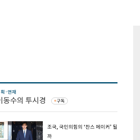
기획·연재
기획·연
이동수의 투시경
증권 
구독
조국, 국민의힘의 ‘찬스 메이커’ 될
까