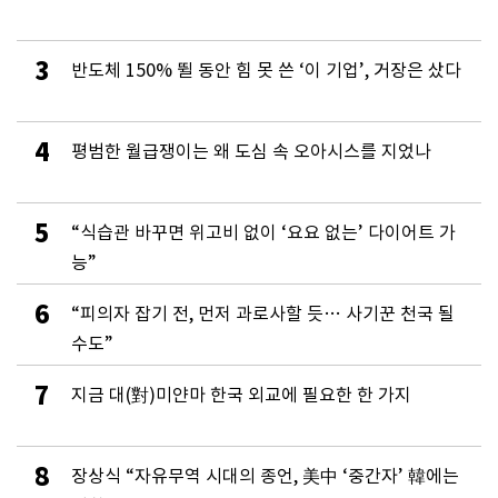
3
반도체 150% 뛸 동안 힘 못 쓴 ‘이 기업’, 거장은 샀다
4
평범한 월급쟁이는 왜 도심 속 오아시스를 지었나
5
“식습관 바꾸면 위고비 없이 ‘요요 없는’ 다이어트 가
능”
6
“피의자 잡기 전, 먼저 과로사할 듯… 사기꾼 천국 될
수도”
7
지금 대(對)미얀마 한국 외교에 필요한 한 가지
8
장상식 “자유무역 시대의 종언, 美中 ‘중간자’ 韓에는