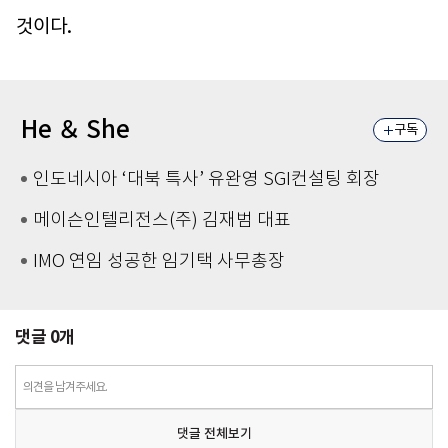
것이다.
He ＆ She
구독
인도네시아 ‘대북 특사’ 유완영 SGI컨설팅 회장
메이슨인텔리전스(주) 김재범 대표
IMO 연임 성공한 임기택 사무총장
댓글
0
개
의견을 남겨주세요.
댓글 전체보기