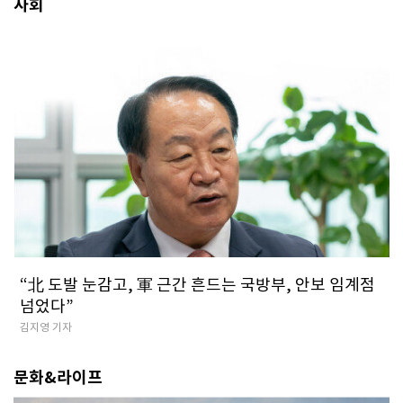
사회
​“北 도발 눈감고, 軍 근간 흔드는 국방부, 안보 임계점
넘었다”
김지영 기자
문화&라이프