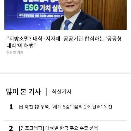
“지방소멸? 대학·지자체·공공기관 합심하는 ‘공공형
대학’이 해법”
최진렬 기자
많이 본 기사
최신기사
1
日 제친 韓 무역, ‘세계 5강’ ‘꿈의 1조 달러’ 목전
2
[인포그래픽] 대륙별 한국 주요 수출 품목