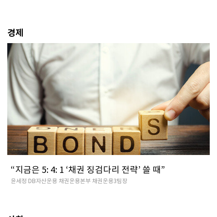
경제
“지금은 5: 4: 1 ‘채권 징검다리 전략’ 쓸 때”
윤세정 DB자산운용 채권운용본부 채권운용3팀장