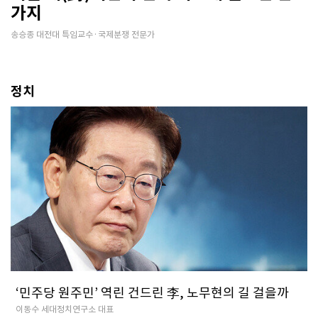
가지
송승종 대전대 특임교수·국제분쟁 전문가
정치
‘민주당 원주민’ 역린 건드린 李, 노무현의 길 걸을까
이동수 세대정치연구소 대표