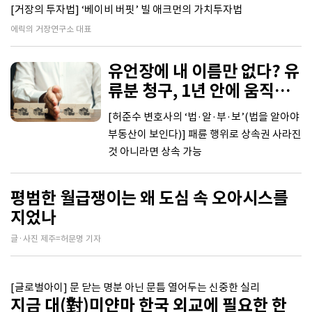
[거장의 투자법] ‘베이비 버핏’ 빌 애크먼의 가치투자법
에릭의 거장연구소 대표
유언장에 내 이름만 없다? 유
류분 청구, 1년 안에 움직여
라
[허준수 변호사의 ‘법·알·부·보’(법을 알아야
부동산이 보인다)] 패륜 행위로 상속권 사라진
것 아니라면 상속 가능
평범한 월급쟁이는 왜 도심 속 오아시스를
지었나
글·사진 제주=허문명 기자
[글로벌아이] 문 닫는 명분 아닌 문틈 열어두는 신중한 실리
지금 대(對)미얀마 한국 외교에 필요한 한