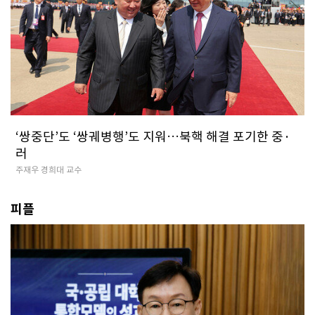
‘쌍중단’도 ‘쌍궤병행’도 지워…북핵 해결 포기한 중·
러
주재우 경희대 교수
피플