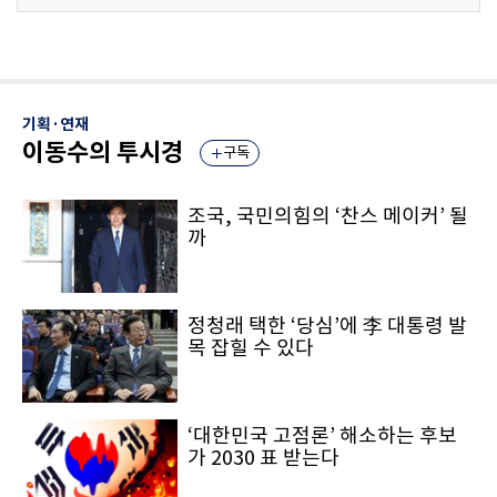
기획·연재
이동수의 투시경
구독
조국, 국민의힘의 ‘찬스 메이커’ 될
까
정청래 택한 ‘당심’에 李 대통령 발
목 잡힐 수 있다
‘대한민국 고점론’ 해소하는 후보
가 2030 표 받는다