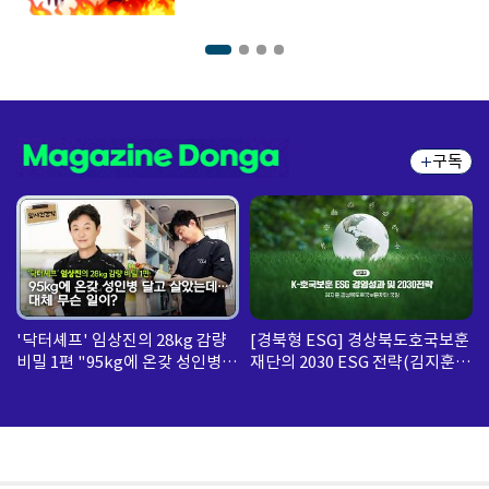
구독
'닥터셰프' 임상진의 28kg 감량
[경북형 ESG] 경상북도호국보훈
비밀 1편 "95kg에 온갖 성인병
재단의 2030 ESG 전략(김지훈
달고 살았는데... 대체 무슨 일
경상북도호국보훈재단 국장)
이?"