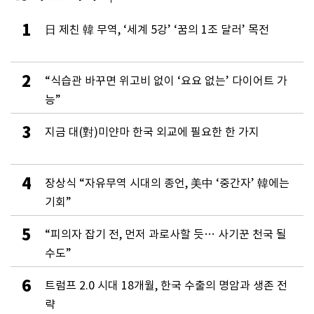
1
日 제친 韓 무역, ‘세계 5강’ ‘꿈의 1조 달러’ 목전
2
“식습관 바꾸면 위고비 없이 ‘요요 없는’ 다이어트 가
능”
3
지금 대(對)미얀마 한국 외교에 필요한 한 가지
4
장상식 “자유무역 시대의 종언, 美中 ‘중간자’ 韓에는
기회”
5
“피의자 잡기 전, 먼저 과로사할 듯… 사기꾼 천국 될
수도”
6
트럼프 2.0 시대 18개월, 한국 수출의 명암과 생존 전
략