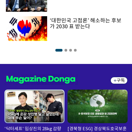
‘대한민국 고점론’ 해소하는 후보
가 2030 표 받는다
구독
'닥터셰프' 임상진의 28kg 감량
[경북형 ESG] 경상북도호국보훈