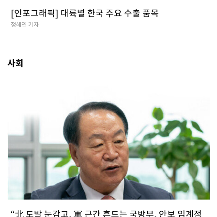
[인포그래픽] 대륙별 한국 주요 수출 품목
정혜연 기자
사회
​“北 도발 눈감고, 軍 근간 흔드는 국방부, 안보 임계점