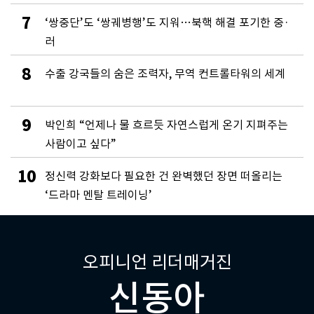
7
‘쌍중단’도 ‘쌍궤병행’도 지워…북핵 해결 포기한 중·
러
8
수출 강국들의 숨은 조력자, 무역 컨트롤타워의 세계
9
박인희 “언제나 물 흐르듯 자연스럽게 온기 지펴주는
사람이고 싶다”
10
정신력 강화보다 필요한 건 완벽했던 장면 떠올리는
‘드라마 멘탈 트레이닝’
오피니언 리더매거진
신동아