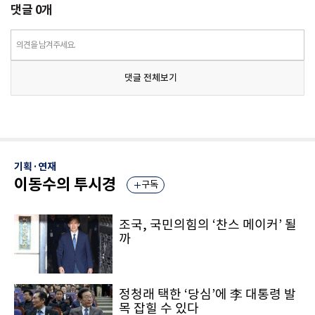
댓글
0
개
의견을 남겨주세요.
댓글 전체보기
기획·연재
이동수의 투시경
구독
조국, 국민의힘의 ‘찬스 메이커’ 될
까
정청래 택한 ‘당심’에 李 대통령 발
목 잡힐 수 있다