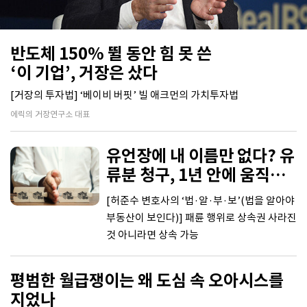
반도체 150% 뛸 동안 힘 못 쓴
‘이 기업’, 거장은 샀다
[거장의 투자법] ‘베이비 버핏’ 빌 애크먼의 가치투자법
에릭의 거장연구소 대표
유언장에 내 이름만 없다? 유
류분 청구, 1년 안에 움직여
라
[허준수 변호사의 ‘법·알·부·보’(법을 알아야
부동산이 보인다)] 패륜 행위로 상속권 사라진
것 아니라면 상속 가능
평범한 월급쟁이는 왜 도심 속 오아시스를
지었나