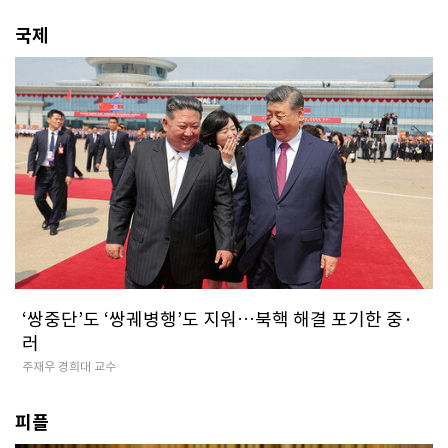
국제
‘쌍중단’도 ‘쌍궤병행’도 지워…북핵 해결 포기한 중·
러
주재우 경희대 교수
피플