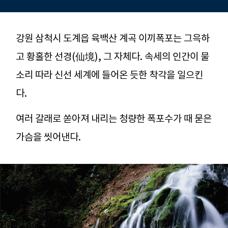
강원 삼척시 도계읍 육백산 계곡 이끼폭포는 그윽하
고 황홀한 선경(仙境), 그 자체다. 속세의 인간이 물
소리 따라 신선 세계에 들어온 듯한 착각을 일으킨
다.
여러 갈래로 쏟아져 내리는 청량한 폭포수가 때 묻은
가슴을 씻어낸다.