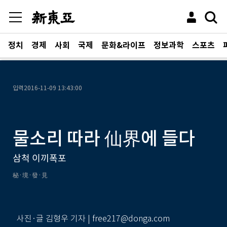
정치
경제
사회
국제
문화&라이프
정보과학
스포츠
입력
2016-11-09 13:43:00
물소리 따라 仙界에 들다
삼척 이끼폭포
秘·境·發·見
사진·글 김형우 기자 | free217@donga.com