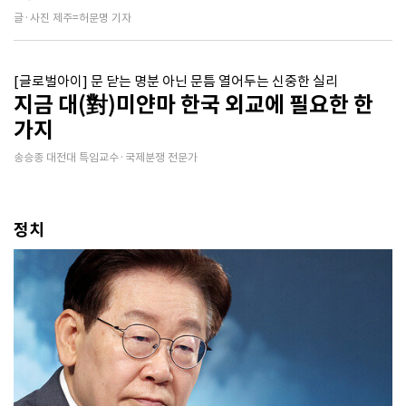
글·사진 제주=허문명 기자
[글로벌아이] 문 닫는 명분 아닌 문틈 열어두는 신중한 실리
지금 대(對)미얀마 한국 외교에 필요한 한
가지
송승종 대전대 특임교수·국제분쟁 전문가
정치