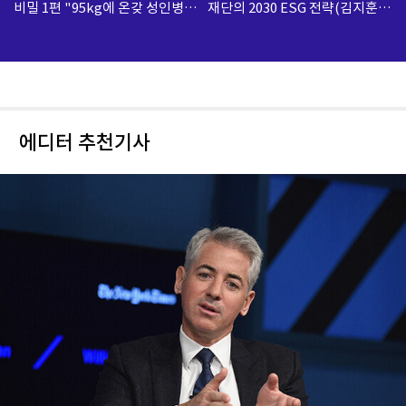
비밀 1편 "95kg에 온갖 성인병
재단의 2030 ESG 전략(김지훈
달고 살았는데... 대체 무슨 일
경상북도호국보훈재단 국장)
이?"
에디터 추천기사