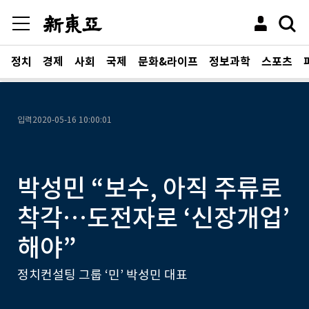
정치
경제
사회
국제
문화&라이프
정보과학
스포츠
입력
2020-05-16 10:00:01
박성민 “보수, 아직 주류로
착각…도전자로 ‘신장개업’
해야”
정치컨설팅 그룹 ‘민’ 박성민 대표