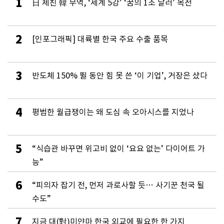
1
日 제친 韓 무역, ‘세계 5강’ ‘꿈의 1조 달러’ 목전
2
[인포그래픽] 대륙별 한국 주요 수출 품목
3
반도체 150% 뛸 동안 힘 못 쓴 ‘이 기업’, 거장은 샀다
4
평범한 월급쟁이는 왜 도심 속 오아시스를 지었나
5
“식습관 바꾸면 위고비 없이 ‘요요 없는’ 다이어트 가
능”
6
“피의자 잡기 전, 먼저 과로사할 듯… 사기꾼 천국 될
수도”
7
지금 대(對)미얀마 한국 외교에 필요한 한 가지