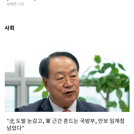
정혜연 기자
사회
​“北 도발 눈감고, 軍 근간 흔드는 국방부, 안보 임계점
넘었다”