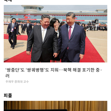
‘쌍중단’도 ‘쌍궤병행’도 지워…북핵 해결 포기한 중·
러
주재우 경희대 교수
피플