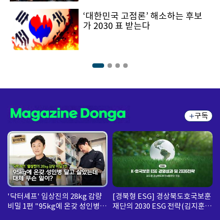
‘대한민국 고점론’ 해소하는 후보
가 2030 표 받는다
구독
'닥터셰프' 임상진의 28kg 감량
[경북형 ESG] 경상북도호국보훈
비밀 1편 "95kg에 온갖 성인병
재단의 2030 ESG 전략(김지훈
달고 살았는데... 대체 무슨 일
경상북도호국보훈재단 국장)