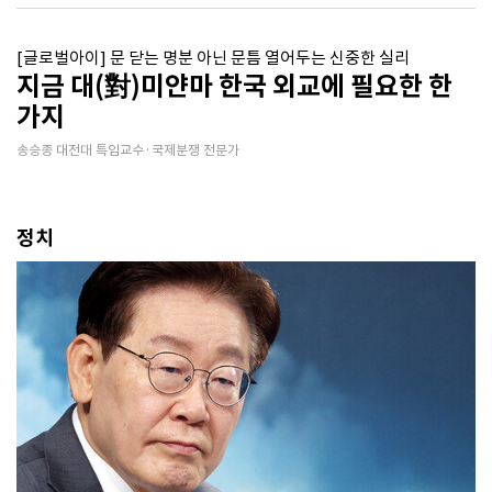
[글로벌아이] 문 닫는 명분 아닌 문틈 열어두는 신중한 실리
지금 대(對)미얀마 한국 외교에 필요한 한
가지
송승종 대전대 특임교수·국제분쟁 전문가
정치