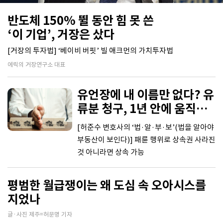
반도체 150% 뛸 동안 힘 못 쓴
‘이 기업’, 거장은 샀다
[거장의 투자법] ‘베이비 버핏’ 빌 애크먼의 가치투자법
에릭의 거장연구소 대표
유언장에 내 이름만 없다? 유
류분 청구, 1년 안에 움직여
라
[허준수 변호사의 ‘법·알·부·보’(법을 알아야
부동산이 보인다)] 패륜 행위로 상속권 사라진
것 아니라면 상속 가능
평범한 월급쟁이는 왜 도심 속 오아시스를
지었나
글·사진 제주=허문명 기자