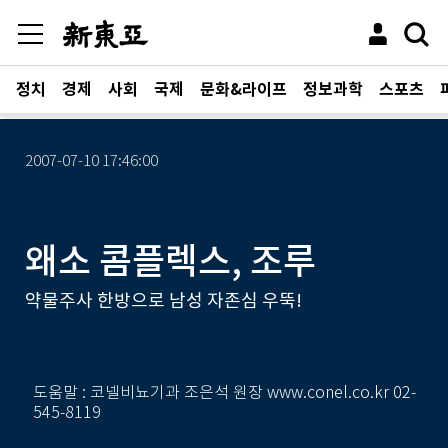
정치
경제
사회
국제
문화&라이프
정보과학
스포츠
2007-07-10 17:46:00
왜소 콤플렉스, 조루
약물주사 한방으로 남성 자존심 우뚝!
도움말 : 코넬비뇨기과 조은석 원장 www.conel.co.kr 02-
545-8119