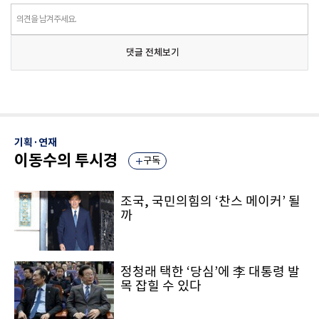
의견을 남겨주세요.
댓글 전체보기
기획·연재
이동수의 투시경
구독
조국, 국민의힘의 ‘찬스 메이커’ 될
까
정청래 택한 ‘당심’에 李 대통령 발
목 잡힐 수 있다