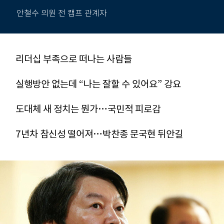
안철수 의원 전 캠프 관계자
리더십 부족으로 떠나는 사람들
실행방안 없는데 “나는 잘할 수 있어요” 강요
도대체 새 정치는 뭔가…국민적 피로감
7년차 참신성 떨어져…박찬종 문국현 뒤안길