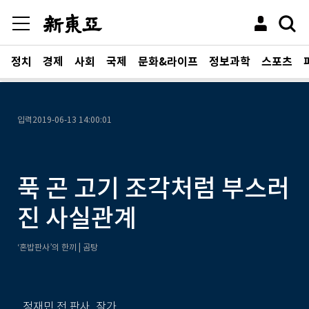
정치
경제
사회
국제
문화&라이프
정보과학
스포츠
입력
2019-06-13 14:00:01
푹 곤 고기 조각처럼 부스러
진 사실관계
‘혼밥판사’의 한끼 | 곰탕
정재민 전 판사, 작가