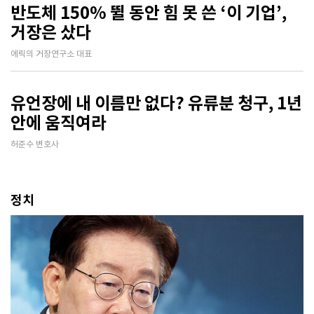
반도체 150% 뛸 동안 힘 못 쓴 ‘이 기업’,
거장은 샀다
에릭의 거장연구소 대표
유언장에 내 이름만 없다? 유류분 청구, 1년
안에 움직여라
허준수 변호사
정치