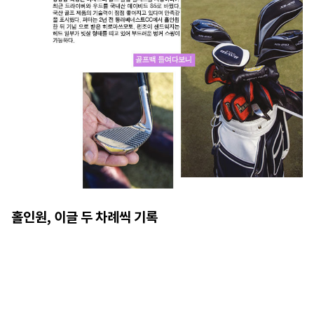
홀인원, 이글 두 차례씩 기록