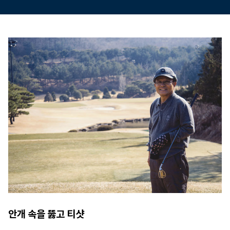
안개 속을 뚫고 티샷