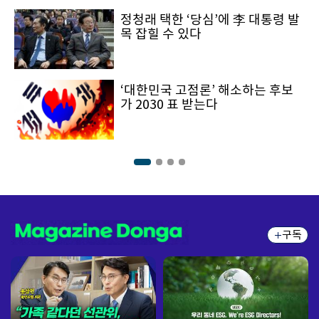
정청래 택한 ‘당심’에 李 대통령 발
목 잡힐 수 있다
‘대한민국 고점론’ 해소하는 후보
가 2030 표 받는다
구독