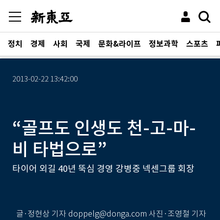
정치
경제
사회
국제
문화&라이프
정보과학
스포츠
2013-02-22 13:42:00
“골프도 인생도 천-고-마-
비 타법으로”
타이어 외길 40년 뚝심 경영 강병중 넥센그룹 회장
글·정현상 기자 doppelg@donga.com 사진·조영철 기자