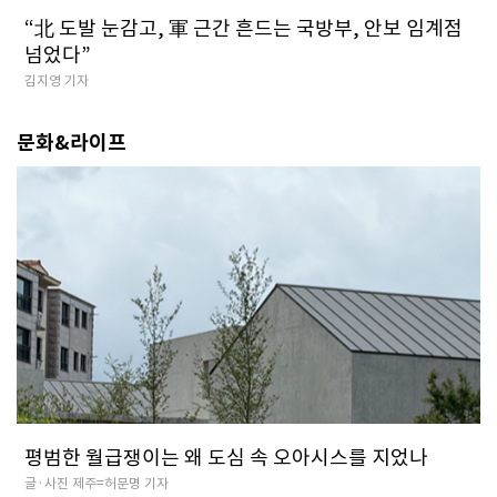
​“北 도발 눈감고, 軍 근간 흔드는 국방부, 안보 임계점
넘었다”
김지영 기자
문화&라이프
평범한 월급쟁이는 왜 도심 속 오아시스를 지었나
글·사진 제주=허문명 기자