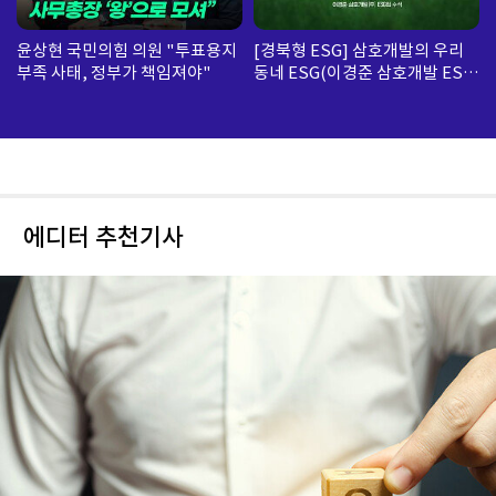
윤상현 국민의힘 의원 "투표용지
[경북형 ESG] 삼호개발의 우리
부족 사태, 정부가 책임져야"
동네 ESG(이경준 삼호개발 ESG
팀 수석)
에디터 추천기사