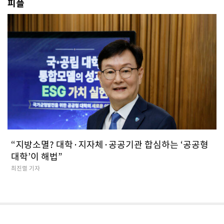
피플
“지방소멸? 대학·지자체·공공기관 합심하는 ‘공공형
대학’이 해법”
최진렬 기자