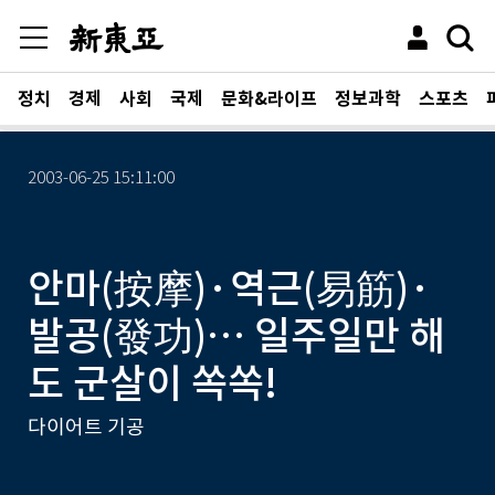
정치
경제
사회
국제
문화&라이프
정보과학
스포츠
2003-06-25 15:11:00
안마(按摩)·역근(易筋)·
발공(發功)… 일주일만 해
도 군살이 쏙쏙!
다이어트 기공