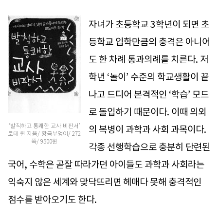
자녀가 초등학교 3학년이 되면 초
등학교 입학만큼의 충격은 아니어
도 한 차례 통과의례를 치른다. 저
학년 ‘놀이’ 수준의 학교생활이 끝
나고 드디어 본격적인 ‘학습’ 모드
로 돌입하기 때문이다. 이때 의외
‘발칙하고 통쾌한 교사 비판서’
의 복병이 과학과 사회 과목이다.
로테 퀸 지음/ 황금부엉이/ 272
쪽/ 9500원
각종 선행학습으로 충분히 단련된
국어, 수학은 곧잘 따라가던 아이들도 과학과 사회라는
익숙지 않은 세계와 맞닥뜨리면 헤매다 못해 충격적인
점수를 받아오기도 한다.