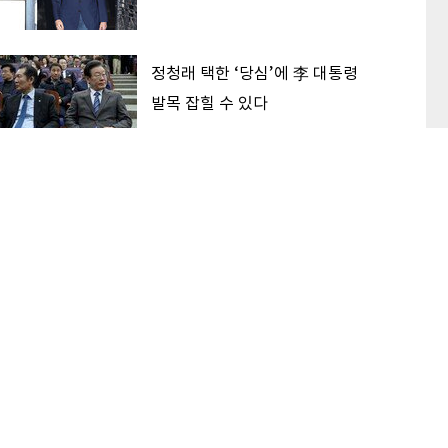
정청래 택한 ‘당심’에 李 대통령
발목 잡힐 수 있다
‘대한민국 고점론’ 해소하는 후보
가 2030 표 받는다