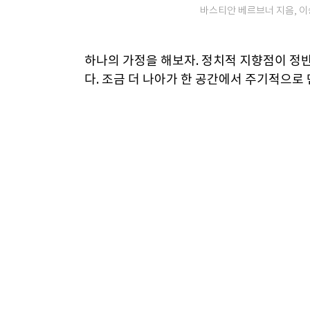
바스티안 베르브너 지음, 이승희
하나의 가정을 해보자. 정치적 지향점이 정
다. 조금 더 나아가 한 공간에서 주기적으로
가 아니어도 괜찮다. 난민 수용, 동성결혼 
차고 넘친다. 두 사람은 각자의 주장을 외치다
셜네트워크서비스) 계정 팔로를 하며 다음 
실제로 아일랜드에서 벌어진 일이다. 2013
스는 함께 점심을 먹는다. 핀바르는 어릴 적
하며 살았다. 그 후로 동성애자와 실생활에서
스와 이야기를 나누게 된 것이다. 핀바르가
역시 동성결혼을 반대하는 아일랜드 중년 남
리를 시작으로 친구가 됐다.
책 ‘혐오 없는 삶’ 저자 바스티안 베르브너