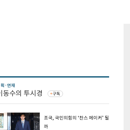
기획·연재
기획·연
이동수의 투시경
증권 
구독
조국, 국민의힘의 ‘찬스 메이커’ 될
까