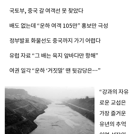
국토부, 중국 갈 여객선 못 찾았다
배도 없는데 “운하 여객 105만” 홍보만 극성
정부발표 화물선도 중국까지 가기 어렵다
유럽 자료 “그 배는 육지 앞바다만 항해”
여권 일각 “운하 ‘거짓말’ 땐 뒷감당은…”
“강과의 자유
로운 교섭은
가장 즐거운
유년의 추억