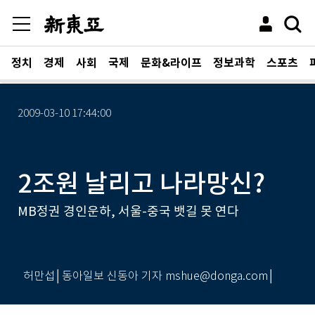
정치
경제
사회
국제
문화&라이프
정보과학
스포츠
2009-03-10 17:44:00
2조원 날리고 나라망신?
MB정권 경인운하, 서울-중국 뱃길 못 연다
허만섭│동아일보 신동아 기자 mshue@donga.com│