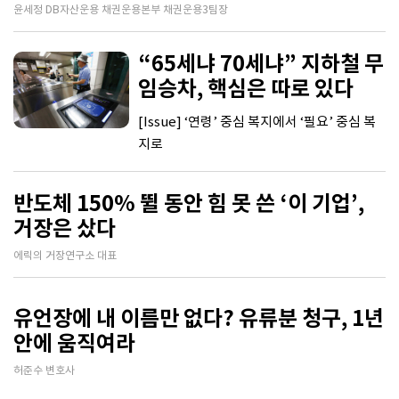
윤세정 DB자산운용 채권운용본부 채권운용3팀장
“65세냐 70세냐” 지하철 무
임승차, 핵심은 따로 있다
[Issue] ‘연령’ 중심 복지에서 ‘필요’ 중심 복
지로
반도체 150% 뛸 동안 힘 못 쓴 ‘이 기업’,
거장은 샀다
에릭의 거장연구소 대표
유언장에 내 이름만 없다? 유류분 청구, 1년
안에 움직여라
허준수 변호사