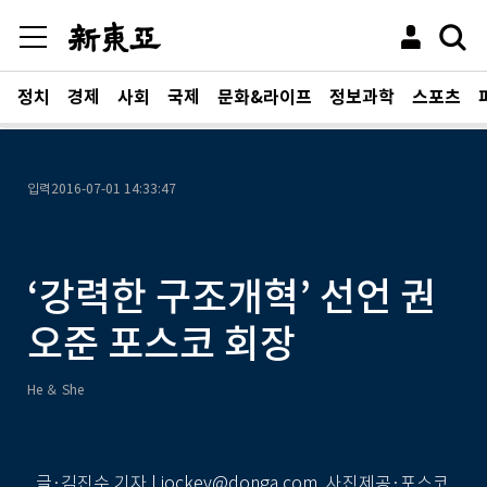
정치
경제
사회
국제
문화&라이프
정보과학
스포츠
입력
2016-07-01 14:33:47
‘강력한 구조개혁’ 선언 권
오준 포스코 회장
He ＆ She
글·김진수 기자 | jockey@donga.com, 사진제공·포스코