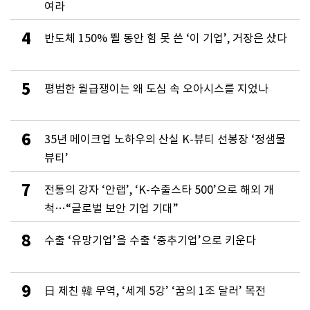
여라
4
반도체 150% 뛸 동안 힘 못 쓴 ‘이 기업’, 거장은 샀다
5
평범한 월급쟁이는 왜 도심 속 오아시스를 지었나
6
35년 메이크업 노하우의 산실 K-뷰티 선봉장 ‘정샘물
뷰티’
7
전통의 강자 ‘안랩’, ‘K-수출스타 500’으로 해외 개
척…“글로벌 보안 기업 기대”
8
수출 ‘유망기업’을 수출 ‘중추기업’으로 키운다
9
日 제친 韓 무역, ‘세계 5강’ ‘꿈의 1조 달러’ 목전