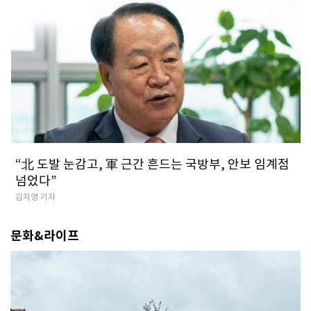
​“北 도발 눈감고, 軍 근간 흔드는 국방부, 안보 임계점
넘었다”
김지영 기자
문화&라이프