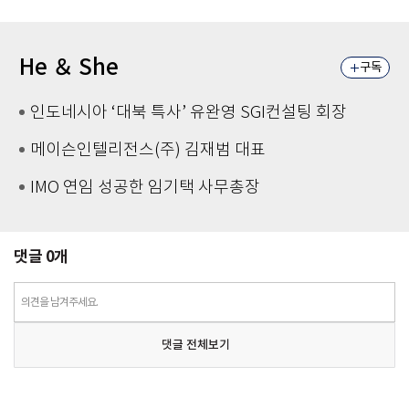
He ＆ She
구독
인도네시아 ‘대북 특사’ 유완영 SGI컨설팅 회장
메이슨인텔리전스(주) 김재범 대표
IMO 연임 성공한 임기택 사무총장
댓글
0
개
의견을 남겨주세요.
댓글 전체보기