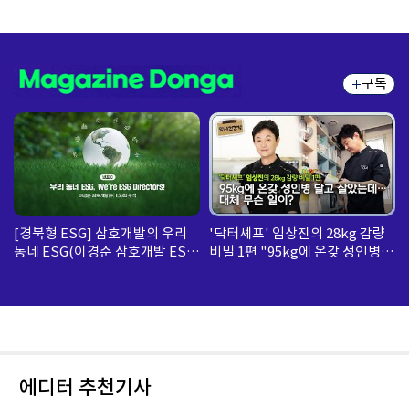
구독
[경북형 ESG] 삼호개발의 우리
'닥터셰프' 임상진의 28kg 감량
동네 ESG(이경준 삼호개발 ESG
비밀 1편 "95kg에 온갖 성인병
팀 수석)
달고 살았는데... 대체 무슨 일
이?"
에디터 추천기사