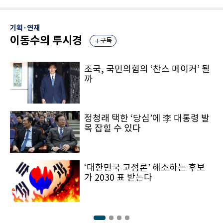
기획·연재
이동수의 투시경
구독
조국, 국민의힘의 ‘찬스 메이커’ 될
까
정청래 택한 ‘당심’에 李 대통령 발
목 잡힐 수 있다
‘대한민국 고점론’ 해소하는 후보
가 2030 표 받는다