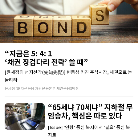
“지금은 5: 4: 1
‘채권 징검다리 전략’ 쓸 때”
[윤세정의 선지선각(先知先覺)] 변동성 커진 주식시장, 채권으로 눈
돌려라
윤세정 DB자산운용 채권운용본부 채권운용3팀장
“65세냐 70세냐” 지하철 무
임승차, 핵심은 따로 있다
[Issue] ‘연령’ 중심 복지에서 ‘필요’ 중심 복
지로