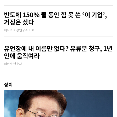
반도체 150% 뛸 동안 힘 못 쓴 ‘이 기업’,
거장은 샀다
에릭의 거장연구소 대표
유언장에 내 이름만 없다? 유류분 청구, 1년
안에 움직여라
허준수 변호사
정치