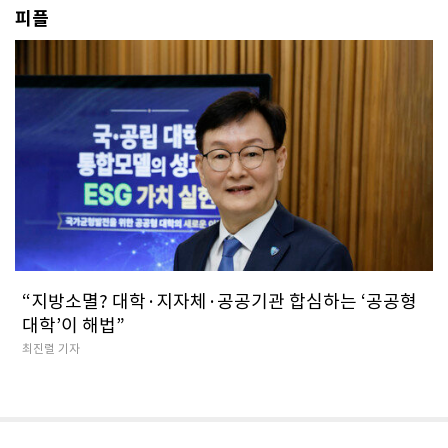
피플
“지방소멸? 대학·지자체·공공기관 합심하는 ‘공공형
대학’이 해법”
최진렬 기자