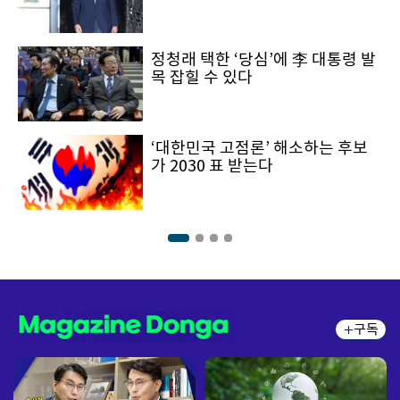
정청래 택한 ‘당심’에 李 대통령 발
목 잡힐 수 있다
‘대한민국 고점론’ 해소하는 후보
가 2030 표 받는다
구독