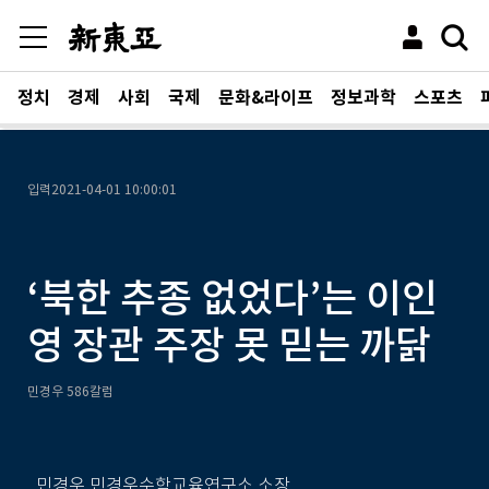
정치
경제
사회
국제
문화&라이프
정보과학
스포츠
입력
2021-04-01 10:00:01
‘북한 추종 없었다’는 이인
영 장관 주장 못 믿는 까닭
민경우 586칼럼
민경우 민경우수학교육연구소 소장