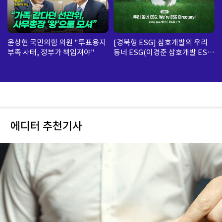
윤상현 국민의힘 의원 "투표용지
[경북형 ESG] 삼호개발의 우리
부족 사태, 정부가 책임져야"
동네 ESG(이경준 삼호개발 ESG
팀 수석)
에디터 추천기사