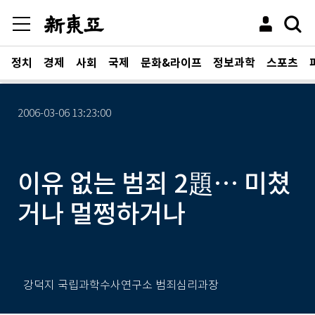
정치
경제
사회
국제
문화&라이프
정보과학
스포츠
2006-03-06 13:23:00
이유 없는 범죄 2題… 미쳤
거나 멀쩡하거나
강덕지 국립과학수사연구소 범죄심리과장