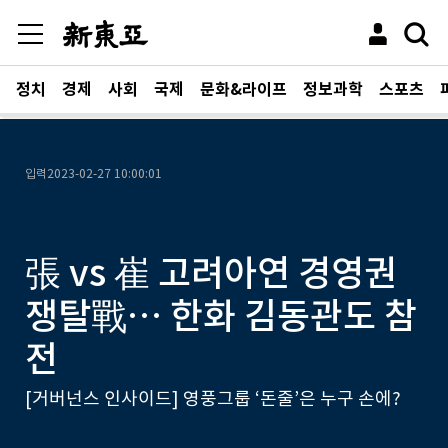
정치
경제
사회
국제
문화&라이프
정보과학
스포츠
입력
2023-02-27 10:00:01
張 vs 崔 고려아연 경영권
쟁탈戰… 한화 김동관도 참
전
[거버넌스 인사이드] 영풍그룹 ‘돈줄’은 누구 손에?