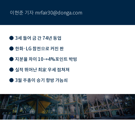
이현준 기자 mrfair30@donga.com
3세 들어 금 간 74년 동업
한화·LG 참전으로 커진 판
지분율 차이 10→4%포인트 박빙
실적 뛰어난 최家 우세 점쳐져
3월 주총이 승기 향방 가늠쇠