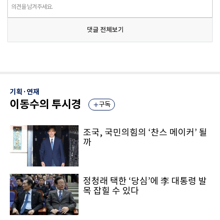
의견을 남겨주세요.
댓글 전체보기
기획·연재
이동수의 투시경
구독
조국, 국민의힘의 ‘찬스 메이커’ 될
까
정청래 택한 ‘당심’에 李 대통령 발
목 잡힐 수 있다