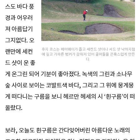
스도 바다 풍
경과 어우러
져 아름답기
그지없다. 오
후지 코스는 페어웨이가 좁고 세컨드 샷이나 서드 샷 낙하지점
랜만에 세컨
에 깊고 가파른 벙커가 감춰져 있어 골퍼들을 곤혹스럽게 만든
다.
드 샷이 운 좋
게 온그린 되어 기분이 좋아졌다. 녹색의 그린과 소나무
숲 사이로 보이는 코발트색 바다, 그리고 그 위에 뭉게뭉
게 떠다니는 구름을 보니 헤르만 헤세의 시 ‘흰구름’이 떠
올랐다.
보라, 오늘도 흰구름은 간다잊어버린 아름다운 노래의