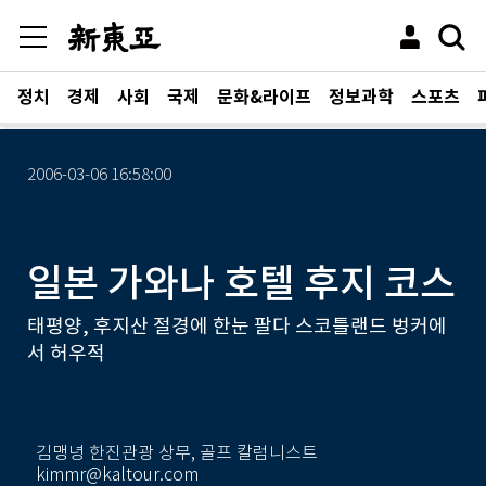
정치
경제
사회
국제
문화&라이프
정보과학
스포츠
2006-03-06 16:58:00
일본 가와나 호텔 후지 코스
태평양, 후지산 절경에 한눈 팔다 스코틀랜드 벙커에
서 허우적
김맹녕 한진관광 상무, 골프 칼럼니스트
kimmr@kaltour.com