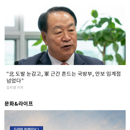
​“北 도발 눈감고, 軍 근간 흔드는 국방부, 안보 임계점
넘었다”
김지영 기자
문화&라이프