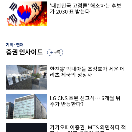
‘대한민국 고점론’ 해소하는 후보
가 2030 표 받는다
기획·연재
증권 인사이드
구독
한진家 막내아들 조정호가 세운 메
리츠 제국의 성장사
LG CNS 호된 신고식… 6개월 뒤
주가 반등한다?
카카오페이증권, MTS 외면하다 적