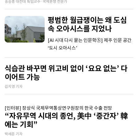
송승종 대전대 특임교수·국제분쟁 전문가
평범한 월급쟁이는 왜 도심
속 오아시스를 지었나
[AI 시대 다시 묻는 인문학⑤] 제주 인문 공간
‘도시 오아시스’
식습관 바꾸면 위고비 없이 ‘요요 없는’ 다
이어트 가능
김지영 기자
[인터뷰] 장상식 국제무역통상연구원장의 한국 수출 전망
“자유무역 시대의 종언, 美中 ‘중간자’ 韓
에는 기회”
박세준 기자