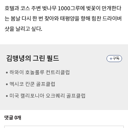
호텔과 코스 주변 벚나무 1000그루에 벚꽃이 만개한다
는 봄날 다시 한 번 찾아와 태평양을 향해 힘찬 드라이버
샷을 날리고 싶다.
김맹녕의 그린 필드
구독
하와이 호놀룰루 컨트리클럽
멕시코 칸쿤 골프클럽
미국 캘리포니아 오크퀘리 골프클럽
댓글
0
개