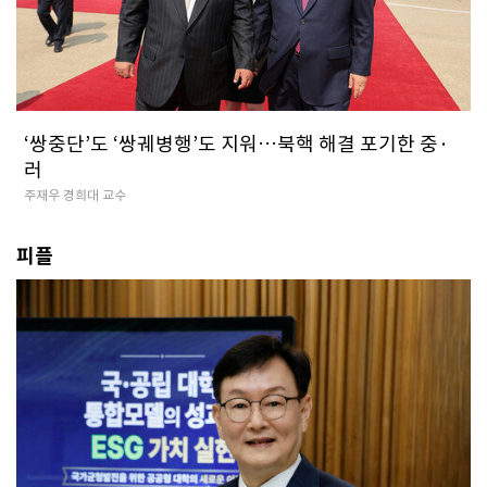
‘쌍중단’도 ‘쌍궤병행’도 지워…북핵 해결 포기한 중·
러
주재우 경희대 교수
피플