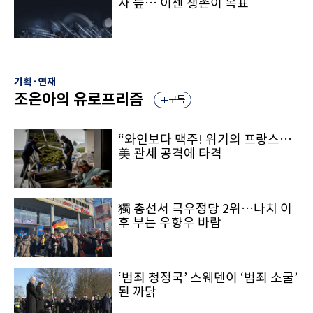
자 늪… 이젠 생존이 목표
기획·연재
조은아의 유로프리즘
구독
“와인보다 맥주! 위기의 프랑스…
美 관세 공격에 타격
獨 총선서 극우정당 2위…나치 이
후 부는 우향우 바람
‘범죄 청정국’ 스웨덴이 ‘범죄 소굴’
된 까닭