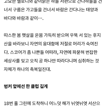
고요한 멜로디와 같이맑은 하늘 저편으로 간다하늘을 건
너서 구름은 가고들을 건너서 바람은 간다나는 태양과
바다와 바람과 같이….
따스한 봄 햇살을 온몸 가득히 받으며 우뚝 서 있는 후지
산을 바라보니 자연의 웅대함에 저절로 머리가 숙여진
다. 스코어가 좀 나쁜들 어떠랴, 자연에 파묻혀 번잡한
세상사를 잊고 오직 공 하나만 따라다니며 심취하는 것
자체가 하나의 축복일진대.
벙커 앞에선 한 클럽 길게
18번 홀 그린에 도착하니 어느덧 해가 뉘엿뉘엿 서산으