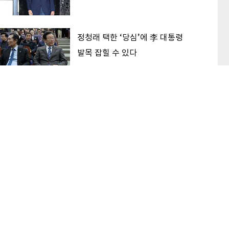
정청래 택한 ‘당심’에 李 대통령
발목 잡힐 수 있다
‘대한민국 고점론’ 해소하는 후보
가 2030 표 받는다