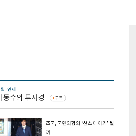
기획·연재
기획·연
이동수의 투시경
증권 
구독
조국, 국민의힘의 ‘찬스 메이커’ 될
까