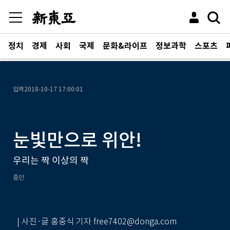
정치
경제
사회
국제
문화&라이프
정보과학
스포츠
입력
2018-10-17 17:00:01
눈빛만으로 위안!
우리는 짝 이상의 짝
줌인
| 사진·글 홍중식 기자 free7402@donga.com