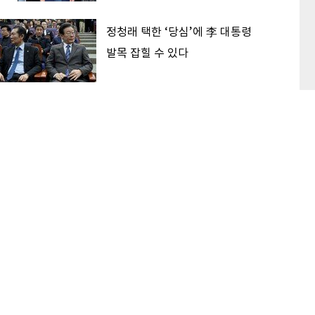
정청래 택한 ‘당심’에 李 대통령
발목 잡힐 수 있다
‘대한민국 고점론’ 해소하는 후보
가 2030 표 받는다
이 본 기사
최신기사
1
日 제친 韓 무역, ‘세계 5강’ ‘꿈의 1조 달러’ 목