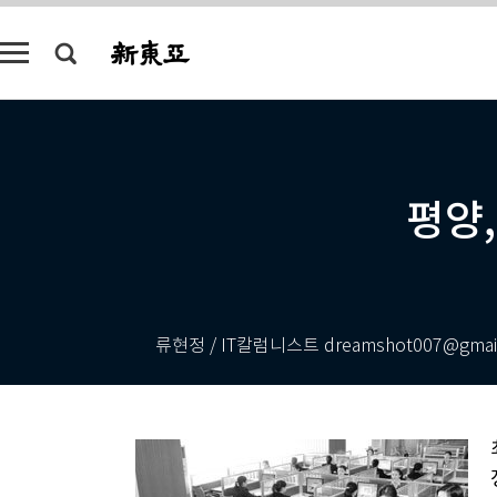
평양
류현정 / IT칼럼니스트 dreamshot007@gmai