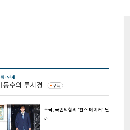
기획·연재
기획·연
이동수의 투시경
증권 
구독
조국, 국민의힘의 ‘찬스 메이커’ 될
까