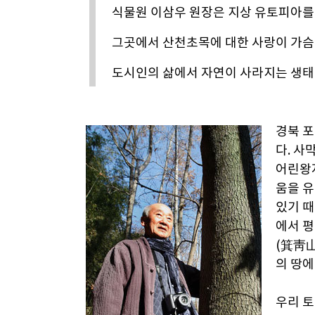
식물원 이삼우 원장은 지상 유토피아를
그곳에서 산천초목에 대한 사랑이 가슴
도시인의 삶에서 자연이 사라지는 생태
경북 포
다. 사
어린왕자
움을 유
있기 때
에서 평
(箕靑山
의 땅에
우리 토