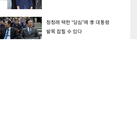
정청래 택한 ‘당심’에 李 대통령
발목 잡힐 수 있다
‘대한민국 고점론’ 해소하는 후보
가 2030 표 받는다