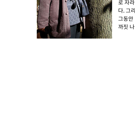
로 자라
다. 그
그동안 
까짓 나
그러나 
하지만 
가 얕고 우듬지만 큰 나무는 대수롭지 않은 바
는 나무는 인간에게 하늘의 메시지를 전달하
있는 마을이라야 큰 인물이 태어난다. 뿌리 
것은 낙타가 바늘구멍을 통과하기보다 어려운
지 않았다. 믿지 않은 것도 아니다. 그러면서
산에 올라 거기 공으로 자라는 놈들을 목마르
그런데 이 원장은 우리 죄를 대속하듯 멸종
분이다. 모두 몇 그루냐 물으니 그루 수는 
와 풀이 각각 1000종이다. 이 중 9할이 순 