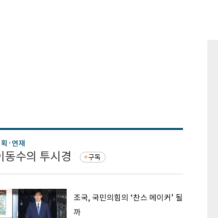
기획·연재
기획·연
이동수의 투시경
증권 
구독
조국, 국민의힘의 ‘찬스 메이커’ 될
까