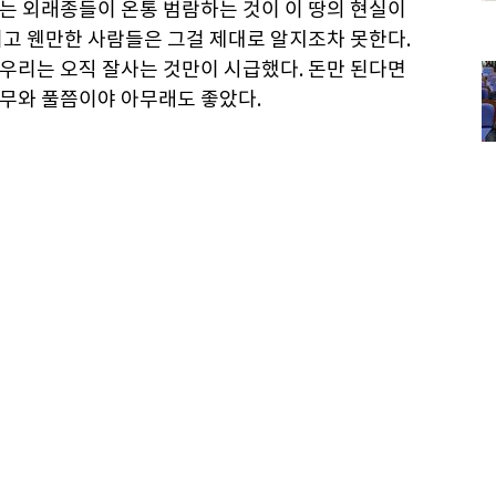
는 외래종들이 온통 범람하는 것이 이 땅의 현실이
리고 웬만한 사람들은 그걸 제대로 알지조차 못한다.
우리는 오직 잘사는 것만이 시급했다. 돈만 된다면
무와 풀쯤이야 아무래도 좋았다.
과연 그럴까. 나무와 꽃과 풀은 그저 거기 있는 듯
실은 우리 정서와 기질을 암암리에 지배한다. 뿌리
람에도 휙휙 넘어간다. 수명이 100년이 채 안 되
지 못한다. 노거수(老巨樹·오래되고 큰 나무)가 서
얕은 나무를 보고 자란 이가 심지가 굳기를 바라는
 일이다. 나무에 관한 이런 언설들을 나 또한 모르
 평생 나무 한 그루 심지 않고 살아왔다. 시간 나면
게 껴안기나 했을 뿐.
돼가는 토종나무와 풀의 씨앗으로 낙원을 만들어낸
세어보지 않아 알 수도 없단다. 종류만 따진다면 나무
토종이다.