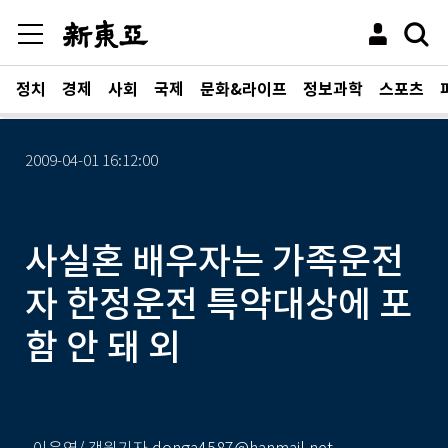
정치
경제
사회
국제
문화&라이프
정보과학
스포츠
2009-04-01 16:12:00
사실혼 배우자는 가족운전
자 한정운전 특약대상에 포
함 안 돼 외